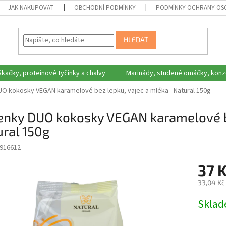
JAK NAKUPOVAT
OBCHODNÍ PODMÍNKY
PODMÍNKY OCHRANY OS
HLEDAT
ýkačky, proteinové tyčinky a chalvy
Marinády, studené omáčky, konz
O kokosky VEGAN karamelové bez lepku, vajec a mléka - Natural 150g
enky DUO kokosky VEGAN karamelové be
ral 150g
916612
37 
33,04 Kč
Měrná
Skla
cena: