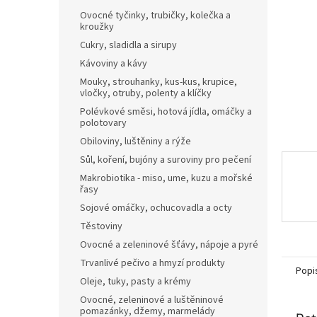
n
Ovocné tyčinky, trubičky, kolečka a
e
kroužky
l
Cukry, sladidla a sirupy
Kávoviny a kávy
Mouky, strouhanky, kus-kus, krupice,
vločky, otruby, polenty a klíčky
Polévkové směsi, hotová jídla, omáčky a
polotovary
Obiloviny, luštěniny a rýže
Sůl, koření, bujóny a suroviny pro pečení
Makrobiotika - miso, ume, kuzu a mořské
řasy
Sojové omáčky, ochucovadla a octy
Těstoviny
Ovocné a zeleninové šťávy, nápoje a pyré
Trvanlivé pečivo a hmyzí produkty
Popi
Oleje, tuky, pasty a krémy
Ovocné, zeleninové a luštěninové
pomazánky, džemy, marmelády