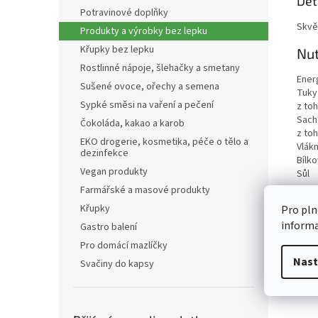
Det
Potravinové doplňky
Skvě
Produkty a výrobky bez lepku
Křupky bez lepku
Nut
Rostlinné nápoje, šlehačky a smetany
Ener
Sušené ovoce, ořechy a semena
Tuky
Sypké směsi na vaření a pečení
z to
Sach
Čokoláda, kakao a karob
z to
EKO drogerie, kosmetika, péče o tělo a
Vlákn
dezinfekce
Bílko
Vegan produkty
Sůl
Farmářské a masové produkty
Křupky
Pro pln
inform
Gastro balení
Pro domácí mazlíčky
Nast
Svačiny do kapsy