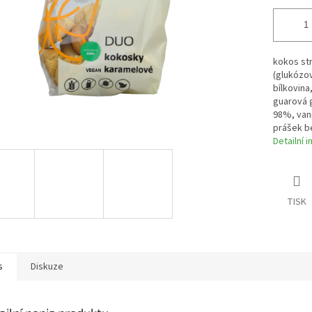
kokos st
(glukózov
bílkovina
guarová g
98%, vani
prášek b
Detailní 
TISK
s
Diskuze