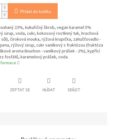
Přidat do košíku
rouhaný 23%, kukuřičný škrob, vegan karamel 5%
ý sirup, voda, cukr, kokosový rostlinný tuk, hrachová
, sůl), čiroková mouka, rýžová krupička, zahušťovadlo -
uma, rýžový sirup, cukr vanilkový s fruktózou (fruktóza
lkové aroma Bourbon - vanilkový prášek - 2%), kypřící
ez fosfátů, karamelový prášek, voda.
informace
ZEPTAT SE
HLÍDAT
SDÍLET