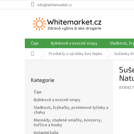
Přejít
info@whitemarket.cz
na
obsah
Čaje
Bylinkové a ovocné sirupy
Sladkosti, žv
Domů
Produkty a výrobky bez lepku
Sušenky DU
P
Suš
o
Přeskočit
s
Natu
Kategorie
kategorie
t
8595617
r
Čaje
a
Bylinkové a ovocné sirupy
n
Sladkosti, žvýkačky, proteinové tyčinky a
n
chalvy
í
Marinády, studené omáčky, konzervy,
p
hořčice a houby
a
Instantní kaše