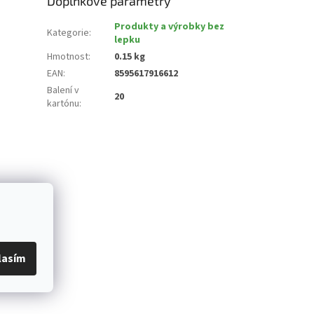
Doplňkové parametry
Produkty a výrobky bez
Kategorie
:
lepku
Hmotnost
:
0.15 kg
EAN
:
8595617916612
Balení v
20
kartónu
:
lasím