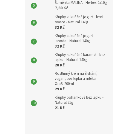
Šuměnka MALINA - Herbex 2x10g
7,80 Kč
Křupky kukuřičné jogurt - lesní
ovoce - Natural 140g
32 Kč
Křupky kukuřičné jogurt -
jahoda - Natural 140g
32 Kč
Křupky kukuřičné karamel - bez
lepku - Natural 140g
28 Kč
Rostlinný krém na šlehání,
vegan, bez lepku a mléka -
OraSi 200ml
29 Kč
Křupky pohankové bez lepku -
Natural 75g
21 Kč