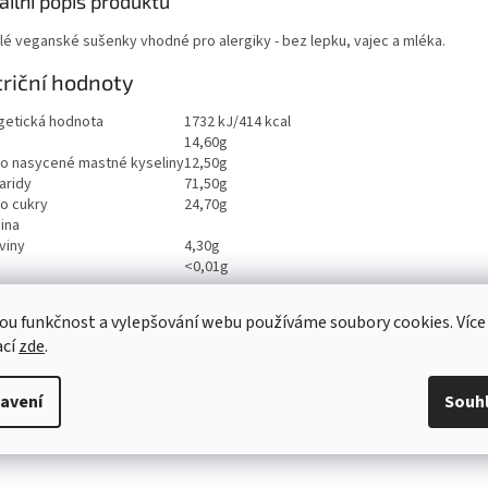
ailní popis produktu
lé veganské sušenky vhodné pro alergiky - bez lepku, vajec a mléka.
riční hodnoty
getická hodnota
1732 kJ/414 kcal
14,60g
ho nasycené mastné kyseliny
12,50g
aridy
71,50g
ho cukry
24,70g
ina
viny
4,30g
<0,01g
ou funkčnost a vylepšování webu používáme soubory cookies. Více
ací
zde
.
avení
Souh