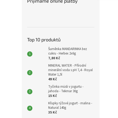
Přijímáme online platby
Top 10 produktů
Šuměnka MANDARINKA bez
cukru - Herbex 2x6g
7,80 Kč
MINERAL WATER - Přírodní
minerální voda s pH 7,4 - Royal
Water 1,5l
49 Kč
Tyčinka müsli v jogurtu -
jahoda - Tekmar 30g
15 Kč
Křupky rýžové jogurt - malina -
Natural 140g
35 Kč