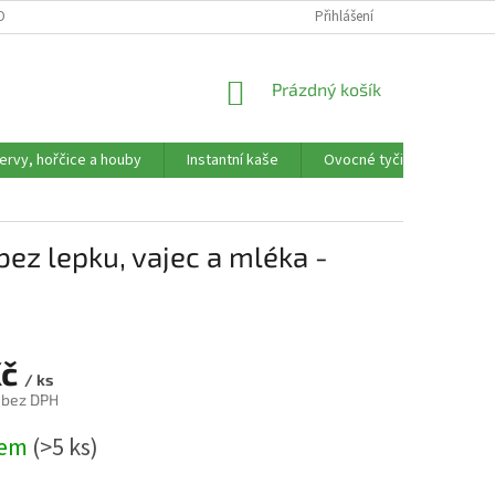
OBNÍCH ÚDAJŮ
REKLAMAČNÍ FORMULÁŘ
Přihlášení
NÁKUPNÍ
Prázdný košík
KOŠÍK
ervy, hořčice a houby
Instantní kaše
Ovocné tyčinky, trubičky,
z lepku, vajec a mléka -
Kč
/ ks
 bez DPH
dem
(>5 ks)