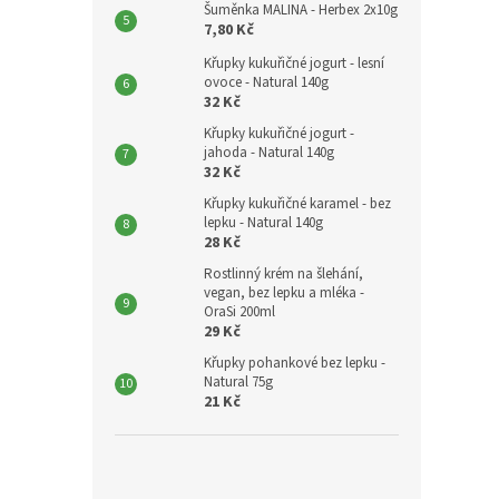
Šuměnka MALINA - Herbex 2x10g
7,80 Kč
Křupky kukuřičné jogurt - lesní
ovoce - Natural 140g
32 Kč
Křupky kukuřičné jogurt -
jahoda - Natural 140g
32 Kč
Křupky kukuřičné karamel - bez
lepku - Natural 140g
28 Kč
Rostlinný krém na šlehání,
vegan, bez lepku a mléka -
OraSi 200ml
29 Kč
Křupky pohankové bez lepku -
Natural 75g
21 Kč