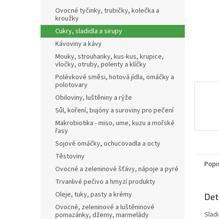
n
Ovocné tyčinky, trubičky, kolečka a
e
kroužky
l
Cukry, sladidla a sirupy
Kávoviny a kávy
Mouky, strouhanky, kus-kus, krupice,
vločky, otruby, polenty a klíčky
Polévkové směsi, hotová jídla, omáčky a
polotovary
Obiloviny, luštěniny a rýže
Sůl, koření, bujóny a suroviny pro pečení
Makrobiotika - miso, ume, kuzu a mořské
řasy
Sojové omáčky, ochucovadla a octy
Těstoviny
Popi
Ovocné a zeleninové šťávy, nápoje a pyré
Trvanlivé pečivo a hmyzí produkty
Oleje, tuky, pasty a krémy
Det
Ovocné, zeleninové a luštěninové
Slad
pomazánky, džemy, marmelády