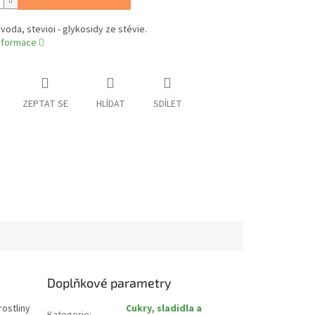
 voda, stevioi - glykosidy ze stévie.
informace
ZEPTAT SE
HLÍDAT
SDÍLET
Doplňkové parametry
rostliny
Cukry, sladidla a
Kategorie
: