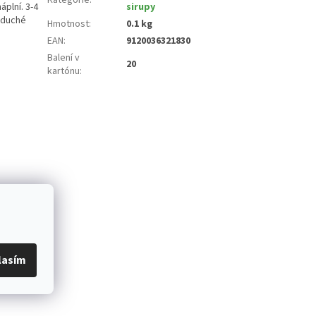
áplní. 3-4
sirupy
noduché
Hmotnost
:
0.1 kg
EAN
:
9120036321830
Balení v
20
kartónu
:
lasím