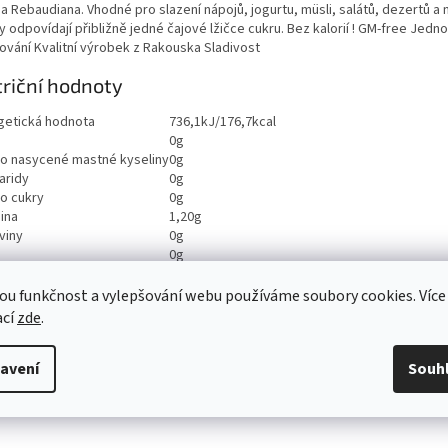
a Rebaudiana. Vhodné pro slazení nápojů, jogurtu, müsli, salátů, dezertů a n
 odpovídají přibližně jedné čajové lžičce cukru. Bez kalorií ! GM-free Jed
ování Kvalitní výrobek z Rakouska Sladivost
riční hodnoty
getická hodnota
736,1kJ/176,7kcal
0g
ho nasycené mastné kyseliny
0g
aridy
0g
ho cukry
0g
ina
1,20g
viny
0g
0g
ou funkčnost a vylepšování webu používáme soubory cookies. Více
ací
zde
.
avení
Souh