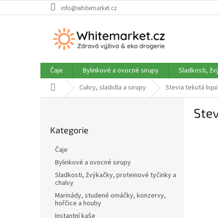
Přejít
info@whitemarket.cz
na
obsah
Čaje
Bylinkové a ovocné sirupy
Sladkosti, žv
Domů
Cukry, sladidla a sirupy
Stevia tekutá liqu
P
Stev
o
Přeskočit
s
Kategorie
kategorie
t
r
Čaje
a
Bylinkové a ovocné sirupy
n
Sladkosti, žvýkačky, proteinové tyčinky a
n
chalvy
í
Marinády, studené omáčky, konzervy,
p
hořčice a houby
a
Instantní kaše