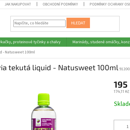
JAK NAKUPOVAT
OBCHODNÍ PODMÍNKY
PODMÍNKY OCHRANY OS
HLEDAT
ýkačky, proteinové tyčinky a chalvy
Marinády, studené omáčky, konz
id - Natusweet 100ml
ia tekutá liquid - Natusweet 100ml
91200
195
174,11 K
Měrná
Skla
cena: