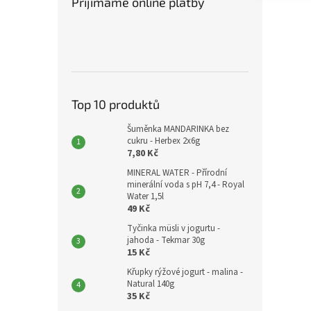
Přijímáme online platby
Top 10 produktů
Šuměnka MANDARINKA bez
cukru - Herbex 2x6g
7,80 Kč
MINERAL WATER - Přírodní
minerální voda s pH 7,4 - Royal
Water 1,5l
49 Kč
Tyčinka müsli v jogurtu -
jahoda - Tekmar 30g
15 Kč
Křupky rýžové jogurt - malina -
Natural 140g
35 Kč