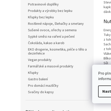
Stevi
Potravinové doplňky
kapky
Produkty a výrobky bez lepku
dávk
Křupky bez lepku
Nut
Rostlinné nápoje, šlehačky a smetany
Ener
Sušené ovoce, ořechy a semena
Tuky
Sypké směsi na vaření a pečení
z to
Čokoláda, kakao a karob
Sach
z to
EKO drogerie, kosmetika, péče o tělo a
dezinfekce
Vlákn
Bílko
Vegan produkty
Sůl
Farmářské a masové produkty
Křupky
Pro pln
inform
Gastro balení
Pro domácí mazlíčky
Nast
Svačiny do kapsy