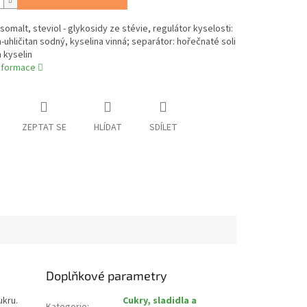
 isomalt, steviol - glykosidy ze stévie, regulátor kyselosti:
uhličitan sodný, kyselina vinná; separátor: hořečnaté soli
 kyselin
informace
ZEPTAT SE
HLÍDAT
SDÍLET
Doplňkové parametry
ukru.
Cukry, sladidla a
Kategorie
: