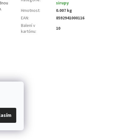
odnou
sirupy
.
Hmotnost
:
0.007 kg
EAN
:
8592941000116
Balení v
10
kartónu
:
lasím