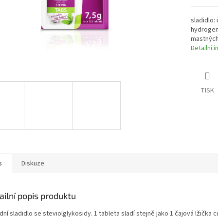
sladidlo:
hydrogen-
mastných
Detailní 
TISK
s
Diskuze
ailní popis produktu
dní sladidlo se steviolglykosidy. 1 tableta sladí stejně jako 1 čajová lžička c