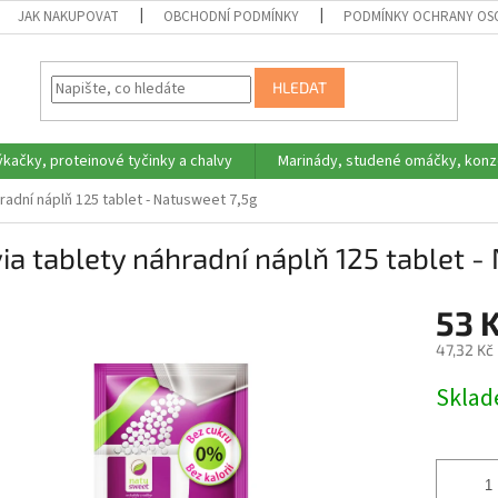
JAK NAKUPOVAT
OBCHODNÍ PODMÍNKY
PODMÍNKY OCHRANY OS
HLEDAT
ýkačky, proteinové tyčinky a chalvy
Marinády, studené omáčky, konz
radní náplň 125 tablet - Natusweet 7,5g
ia tablety náhradní náplň 125 tablet -
53 
47,32 Kč
Měrná
Skla
cena: