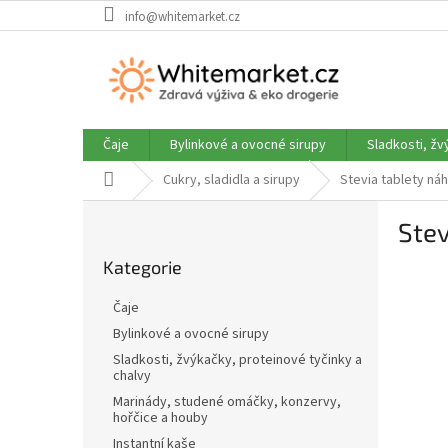
Přejít
info@whitemarket.cz
na
obsah
Čaje
Bylinkové a ovocné sirupy
Sladkosti, žv
Domů
Cukry, sladidla a sirupy
Stevia tablety náh
P
Stev
o
Přeskočit
s
Kategorie
kategorie
t
r
Čaje
a
Bylinkové a ovocné sirupy
n
Sladkosti, žvýkačky, proteinové tyčinky a
n
chalvy
í
Marinády, studené omáčky, konzervy,
p
hořčice a houby
a
Instantní kaše