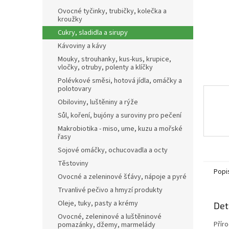
n
Ovocné tyčinky, trubičky, kolečka a
e
kroužky
l
Cukry, sladidla a sirupy
Kávoviny a kávy
Mouky, strouhanky, kus-kus, krupice,
vločky, otruby, polenty a klíčky
Polévkové směsi, hotová jídla, omáčky a
polotovary
Obiloviny, luštěniny a rýže
Sůl, koření, bujóny a suroviny pro pečení
Makrobiotika - miso, ume, kuzu a mořské
řasy
Sojové omáčky, ochucovadla a octy
Těstoviny
Popi
Ovocné a zeleninové šťávy, nápoje a pyré
Trvanlivé pečivo a hmyzí produkty
Oleje, tuky, pasty a krémy
Det
Ovocné, zeleninové a luštěninové
Příro
pomazánky, džemy, marmelády