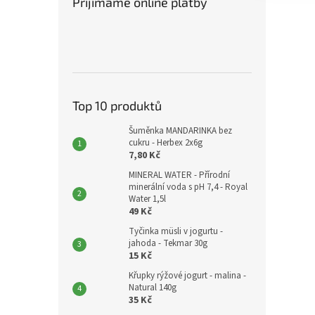
Přijímáme online platby
Top 10 produktů
Šuměnka MANDARINKA bez
cukru - Herbex 2x6g
7,80 Kč
MINERAL WATER - Přírodní
minerální voda s pH 7,4 - Royal
Water 1,5l
49 Kč
Tyčinka müsli v jogurtu -
jahoda - Tekmar 30g
15 Kč
Křupky rýžové jogurt - malina -
Natural 140g
35 Kč