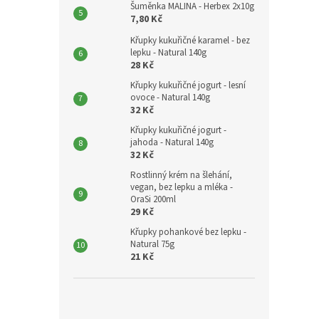
Šuměnka MALINA - Herbex 2x10g
7,80 Kč
Křupky kukuřičné karamel - bez
lepku - Natural 140g
28 Kč
Křupky kukuřičné jogurt - lesní
ovoce - Natural 140g
32 Kč
Křupky kukuřičné jogurt -
jahoda - Natural 140g
32 Kč
Rostlinný krém na šlehání,
vegan, bez lepku a mléka -
OraSi 200ml
29 Kč
Křupky pohankové bez lepku -
Natural 75g
21 Kč