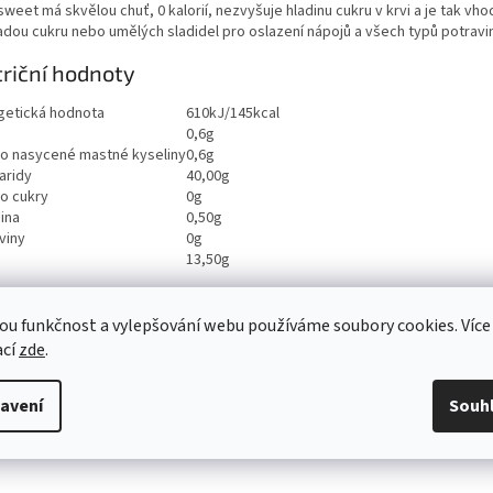
weet má skvělou chuť, 0 kalorií, nezvyšuje hladinu cukru v krvi a je tak vh
adou cukru nebo umělých sladidel pro oslazení nápojů a všech typů potravin
riční hodnoty
getická hodnota
610kJ/145kcal
0,6g
ho nasycené mastné kyseliny
0,6g
aridy
40,00g
ho cukry
0g
ina
0,50g
viny
0g
13,50g
ou funkčnost a vylepšování webu používáme soubory cookies. Více
ací
zde
.
avení
Souh