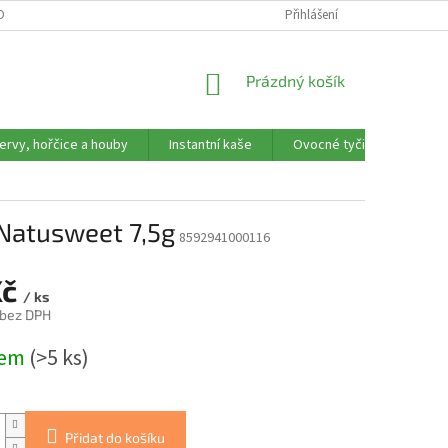
OBNÍCH ÚDAJŮ
REKLAMAČNÍ FORMULÁŘ
Přihlášení
NÁKUPNÍ
Prázdný košík
KOŠÍK
ervy, hořčice a houby
Instantní kaše
Ovocné tyčinky, trubičky,
 Natusweet 7,5g
8592941000116
Kč
/ ks
 bez DPH
dem
(>5 ks)
Přidat do košíku