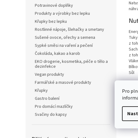
Natus
Potravinové doplňky
náhr
Produkty a výrobky bez lepku
Nut
Křupky bez lepku
Rostlinné nápoje, šlehačky a smetany
Ener
Tuky
Sušené ovoce, ořechy a semena
z to
Sypké směsi na vaření a pečení
Sach
Čokoláda, kakao a karob
z to
Vlákn
EKO drogerie, kosmetika, péče o tělo a
dezinfekce
Bílko
Sůl
Vegan produkty
Farmářské a masové produkty
Křupky
Pro pln
inform
Gastro balení
Pro domácí mazlíčky
Nast
Svačiny do kapsy