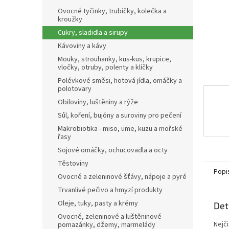
n
Ovocné tyčinky, trubičky, kolečka a
e
kroužky
l
Cukry, sladidla a sirupy
Kávoviny a kávy
Mouky, strouhanky, kus-kus, krupice,
vločky, otruby, polenty a klíčky
Polévkové směsi, hotová jídla, omáčky a
polotovary
Obiloviny, luštěniny a rýže
Sůl, koření, bujóny a suroviny pro pečení
Makrobiotika - miso, ume, kuzu a mořské
řasy
Sojové omáčky, ochucovadla a octy
Těstoviny
Popi
Ovocné a zeleninové šťávy, nápoje a pyré
Trvanlivé pečivo a hmyzí produkty
Oleje, tuky, pasty a krémy
Det
Ovocné, zeleninové a luštěninové
Nejči
pomazánky, džemy, marmelády