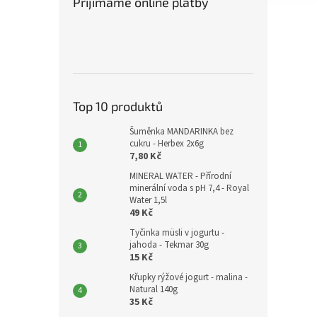
Přijímáme online platby
Top 10 produktů
Šuměnka MANDARINKA bez
cukru - Herbex 2x6g
7,80 Kč
MINERAL WATER - Přírodní
minerální voda s pH 7,4 - Royal
Water 1,5l
49 Kč
Tyčinka müsli v jogurtu -
jahoda - Tekmar 30g
15 Kč
Křupky rýžové jogurt - malina -
Natural 140g
35 Kč