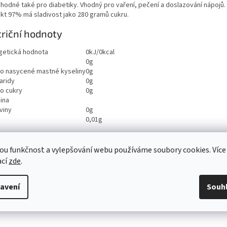
vhodné také pro diabetiky. Vhodný pro vaření, pečení a doslazování nápojů.
akt 97% má sladivost jako 280 gramů cukru.
riční hodnoty
getická hodnota
0kJ/0kcal
0g
ho nasycené mastné kyseliny
0g
aridy
0g
ho cukry
0g
ina
viny
0g
0,01g
ou funkčnost a vylepšování webu používáme soubory cookies. Více
ací
zde
.
avení
Souh