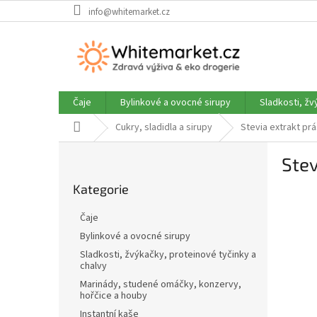
Přejít
info@whitemarket.cz
na
obsah
Čaje
Bylinkové a ovocné sirupy
Sladkosti, žv
Domů
Cukry, sladidla a sirupy
Stevia extrakt pr
P
Stev
o
Přeskočit
s
Kategorie
kategorie
t
r
Čaje
a
Bylinkové a ovocné sirupy
n
Sladkosti, žvýkačky, proteinové tyčinky a
n
chalvy
í
Marinády, studené omáčky, konzervy,
p
hořčice a houby
a
Instantní kaše