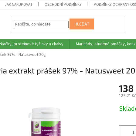
JAK NAKUPOVAT
OBCHODNÍ PODMÍNKY
PODMÍNKY OCHRANY OS
HLEDAT
ýkačky, proteinové tyčinky a chalvy
Marinády, studené omáčky, konz
ášek 97% - Natusweet 20g
ia extrakt prášek 97% - Natusweet 2
138
123,21 K
Měrná
Skla
cena: