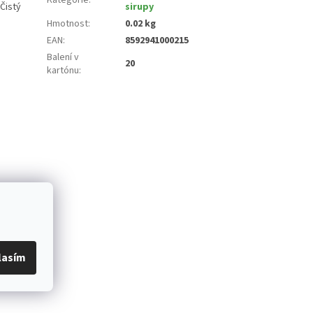
 Čistý
sirupy
Hmotnost
:
0.02 kg
EAN
:
8592941000215
Balení v
20
kartónu
:
lasím