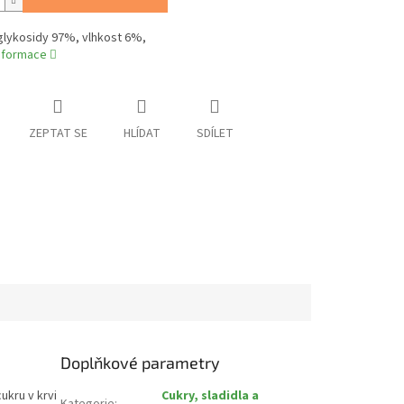
 glykosidy 97%, vlhkost 6%,
informace
ZEPTAT SE
HLÍDAT
SDÍLET
Doplňkové parametry
ukru v krvi
Cukry, sladidla a
Kategorie
: