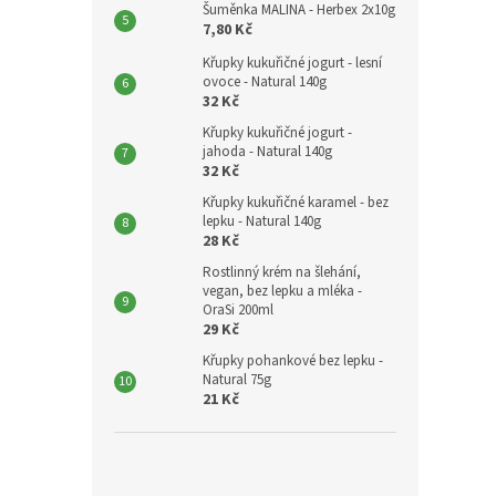
Šuměnka MALINA - Herbex 2x10g
7,80 Kč
Křupky kukuřičné jogurt - lesní
ovoce - Natural 140g
32 Kč
Křupky kukuřičné jogurt -
jahoda - Natural 140g
32 Kč
Křupky kukuřičné karamel - bez
lepku - Natural 140g
28 Kč
Rostlinný krém na šlehání,
vegan, bez lepku a mléka -
OraSi 200ml
29 Kč
Křupky pohankové bez lepku -
Natural 75g
21 Kč