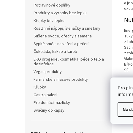
a je 
Potravinové doplňky
extr
Produkty a výrobky bez lepku
Nut
Křupky bez lepku
Rostlinné nápoje, šlehačky a smetany
Ener
Tuky
Sušené ovoce, ořechy a semena
z to
Sypké směsi na vaření a pečení
Sach
Čokoláda, kakao a karob
z to
Vlákn
EKO drogerie, kosmetika, péče o tělo a
dezinfekce
Bílko
Sůl
Vegan produkty
Farmářské a masové produkty
Křupky
Pro pln
inform
Gastro balení
Pro domácí mazlíčky
Nast
Svačiny do kapsy