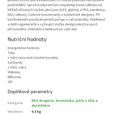
jemnou očistu těla a kvalitní péči o citlivou pokožku náchylnou k
podráždění. Oproti konkurenčním respektují trend odklonu od
běžně užívaných složek jako jsou SLES, glykoly a PEG, parabeny,
DEA, silikony, rizikové konzervanty a syntetické alergeny. Při
každodenním používání jemně pečuje o vaši pokožku. Panthenol
a další regenerační a vyživující složky dodají pokožce pocit
přirozeného zvláčnění a hebkosti po celý den.
Nutriční hodnoty
Energetická hodnota
Tuky
z toho nasycené mastné kyseliny
Sacharidy
z toho cukry
Vláknina
Bílkoviny
Sůl
Doplňkové parametry
EKO drogerie, kosmetika, péče o tělo a
Kategorie
:
dezinfekce
Hmotnost
:
0.3 kg