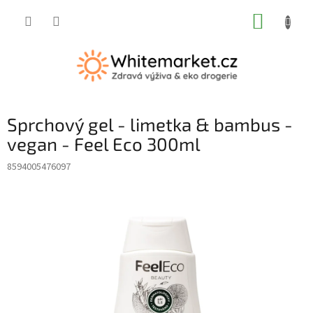
Přejít
NÁKUP
na
obsah
KOŠÍK
Sprchový gel - limetka & bambus -
vegan - Feel Eco 300ml
8594005476097