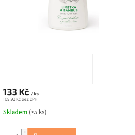
133 Kč
/ ks
109,92 Kč bez DPH
Měrná
Skladem
(>5 ks)
cena: