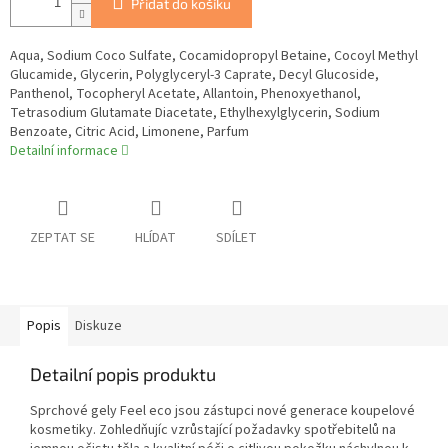
Přidat do košíku
Aqua, Sodium Coco Sulfate, Cocamidopropyl Betaine, Cocoyl Methyl
Glucamide, Glycerin, Polyglyceryl-3 Caprate, Decyl Glucoside,
Panthenol, Tocopheryl Acetate, Allantoin, Phenoxyethanol,
Tetrasodium Glutamate Diacetate, Ethylhexylglycerin, Sodium
Benzoate, Citric Acid, Limonene, Parfum
Detailní informace
ZEPTAT SE
HLÍDAT
SDÍLET
Popis
Diskuze
Detailní popis produktu
Sprchové gely Feel eco jsou zástupci nové generace koupelové
kosmetiky. Zohledňujíc vzrůstající požadavky spotřebitelů na