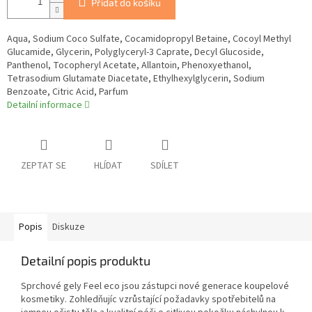
Přidat do košíku
Aqua, Sodium Coco Sulfate, Cocamidopropyl Betaine, Cocoyl Methyl
Glucamide, Glycerin, Polyglyceryl-3 Caprate, Decyl Glucoside,
Panthenol, Tocopheryl Acetate, Allantoin, Phenoxyethanol,
Tetrasodium Glutamate Diacetate, Ethylhexylglycerin, Sodium
Benzoate, Citric Acid, Parfum
Detailní informace
ZEPTAT SE
HLÍDAT
SDÍLET
Popis
Diskuze
Detailní popis produktu
Sprchové gely Feel eco jsou zástupci nové generace koupelové
kosmetiky. Zohledňujíc vzrůstající požadavky spotřebitelů na