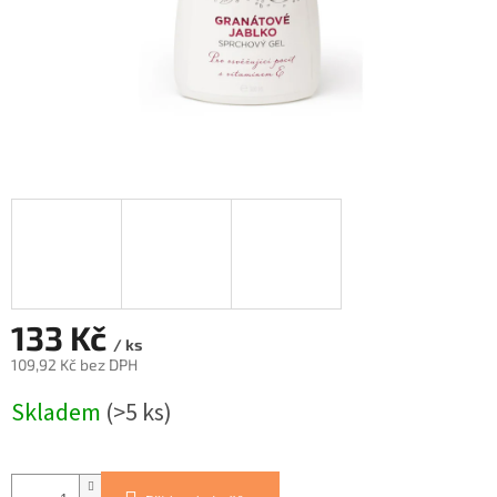
133 Kč
/ ks
109,92 Kč bez DPH
Měrná
Skladem
(>5 ks)
cena: