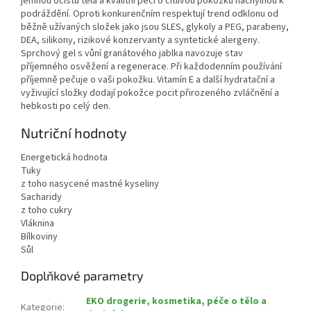
jemnou očistu těla a kvalitní péči o citlivou pokožku náchylnou k
podráždění. Oproti konkurenčním respektují trend odklonu od
běžně užívaných složek jako jsou SLES, glykoly a PEG, parabeny,
DEA, silikony, rizikové konzervanty a syntetické alergeny.
Sprchový gel s vůní granátového jablka navozuje stav
příjemného osvěžení a regenerace. Při každodenním používání
příjemně pečuje o vaši pokožku. Vitamín E a další hydratační a
vyživující složky dodají pokožce pocit přirozeného zvláčnění a
hebkosti po celý den.
Nutriční hodnoty
Energetická hodnota
Tuky
z toho nasycené mastné kyseliny
Sacharidy
z toho cukry
Vláknina
Bílkoviny
Sůl
Doplňkové parametry
EKO drogerie, kosmetika, péče o tělo a
Kategorie
: