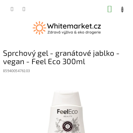
Přejít
NÁKUP
na
obsah
KOŠÍK
Sprchový gel - granátové jablko -
vegan - Feel Eco 300ml
8594005476103