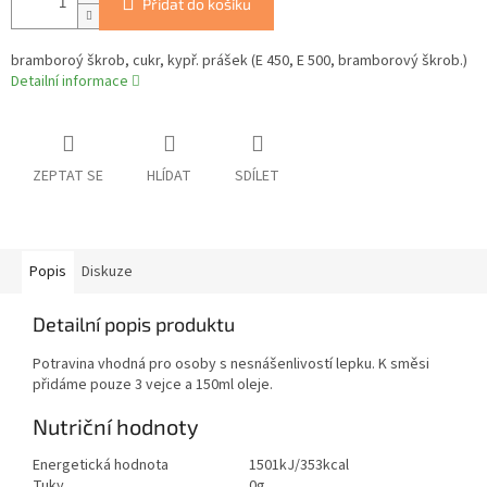
Přidat do košíku
bramboroý škrob, cukr, kypř. prášek (E 450, E 500, bramborový škrob.)
Detailní informace
ZEPTAT SE
HLÍDAT
SDÍLET
Popis
Diskuze
Detailní popis produktu
Potravina vhodná pro osoby s nesnášenlivostí lepku. K směsi
přidáme pouze 3 vejce a 150ml oleje.
Nutriční hodnoty
Energetická hodnota
1501kJ/353kcal
Tuky
0g