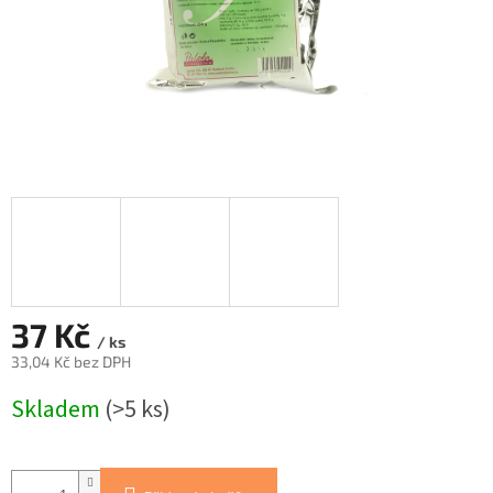
37 Kč
/ ks
33,04 Kč bez DPH
Měrná
Skladem
(>5 ks)
cena: