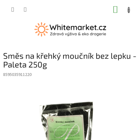
Přejít
NÁKUP
na
obsah
KOŠÍK
Směs na křehký moučník bez lepku -
Paleta 250g
8595035911220