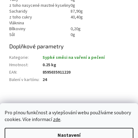
z toho nasycené mastné kyseliny
0g
Sacharidy
87,90g
z toho cukry
40,40g
Vláknina
Bílkoviny
0,20g
Sůl
0g
Doplňkové parametry
Kategorie
:
Sypké směsi na vaření a pečení
Hmotnost
:
0.25 kg
EAN
:
8595035911220
Balení v kartónu
:
24
Z
á
p
Pro plnou funkčnost a vylepšování webu používáme soubory
a
cookies. Více informací
zde
.
t
í
Vytvořil Shoptet
Nastavení