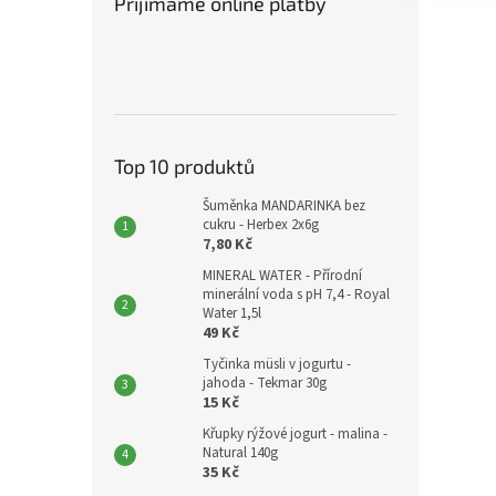
Přijímáme online platby
Top 10 produktů
Šuměnka MANDARINKA bez
cukru - Herbex 2x6g
7,80 Kč
MINERAL WATER - Přírodní
minerální voda s pH 7,4 - Royal
Water 1,5l
49 Kč
Tyčinka müsli v jogurtu -
jahoda - Tekmar 30g
15 Kč
Křupky rýžové jogurt - malina -
Natural 140g
35 Kč