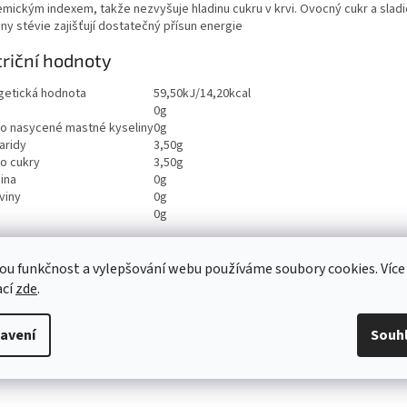
emickým indexem, takže nezvyšuje hladinu cukru v krvi. Ovocný cukr a sladi
iny stévie zajišťují dostatečný přísun energie
riční hodnoty
getická hodnota
59,50kJ/14,20kcal
0g
ho nasycené mastné kyseliny
0g
aridy
3,50g
ho cukry
3,50g
ina
0g
viny
0g
0g
ou funkčnost a vylepšování webu používáme soubory cookies. Více
ací
zde
.
avení
Souh