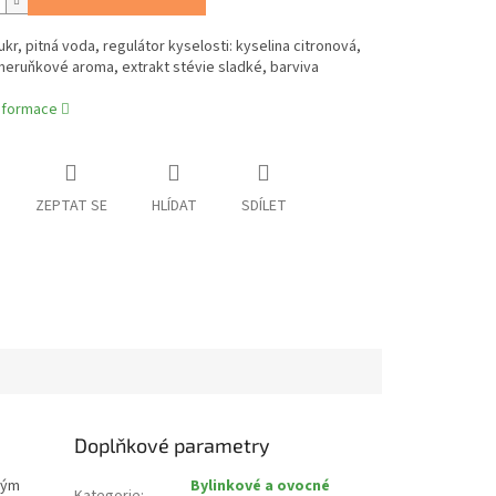
kr, pitná voda, regulátor kyselosti: kyselina citronová,
meruňkové aroma, extrakt stévie sladké, barviva
.
informace
ZEPTAT SE
HLÍDAT
SDÍLET
Doplňkové parametry
kým
Bylinkové a ovocné
Kategorie
: