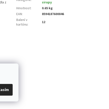
dla z
sirupy
Hmotnost
:
0.65 kg
EAN
:
8594187600846
Balení v
12
kartónu
:
lasím