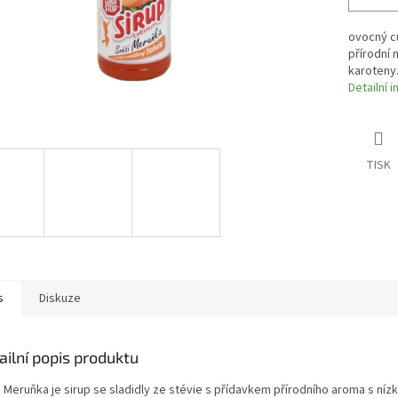
ovocný cu
přírodní 
karoteny
Detailní 
TISK
s
Diskuze
ailní popis produktu
p Meruňka je sirup se sladidly ze stévie s přídavkem přírodního aroma s níz