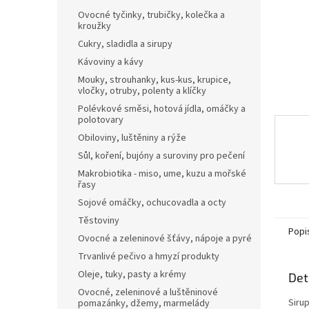
n
Ovocné tyčinky, trubičky, kolečka a
e
kroužky
l
Cukry, sladidla a sirupy
Kávoviny a kávy
Mouky, strouhanky, kus-kus, krupice,
vločky, otruby, polenty a klíčky
Polévkové směsi, hotová jídla, omáčky a
polotovary
Obiloviny, luštěniny a rýže
Sůl, koření, bujóny a suroviny pro pečení
Makrobiotika - miso, ume, kuzu a mořské
řasy
Sojové omáčky, ochucovadla a octy
Těstoviny
Popi
Ovocné a zeleninové šťávy, nápoje a pyré
Trvanlivé pečivo a hmyzí produkty
Oleje, tuky, pasty a krémy
Det
Ovocné, zeleninové a luštěninové
Siru
pomazánky, džemy, marmelády