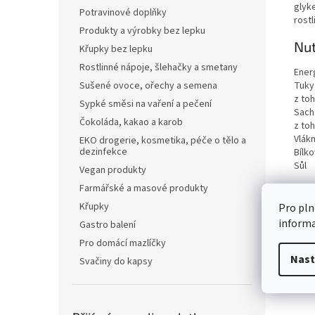
glyk
Potravinové doplňky
rostl
Produkty a výrobky bez lepku
Nut
Křupky bez lepku
Rostlinné nápoje, šlehačky a smetany
Ener
Tuky
Sušené ovoce, ořechy a semena
z to
Sypké směsi na vaření a pečení
Sach
Čokoláda, kakao a karob
z to
Vlákn
EKO drogerie, kosmetika, péče o tělo a
dezinfekce
Bílko
Sůl
Vegan produkty
Farmářské a masové produkty
Křupky
Pro pln
inform
Gastro balení
Pro domácí mazlíčky
Nast
Svačiny do kapsy