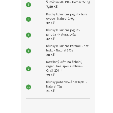
Šuměnka MALINA - Herbex 2x10g
7,80 Kč
Křupky kukuřičné jogurt - lesní
ovoce - Natural 140g
32 Kč
Křupky kukuřičné jogurt -
jahoda - Natural 140g
32 Kč
Křupky kukuřičné karamel - bez
lepku - Natural 140g
28 Kč
Rostlinný krém na šlehání,
vegan, bez lepku a mléka -
OraSi 200ml
29 Kč
Křupky pohankové bez lepku -
Natural 75g
21 Kč