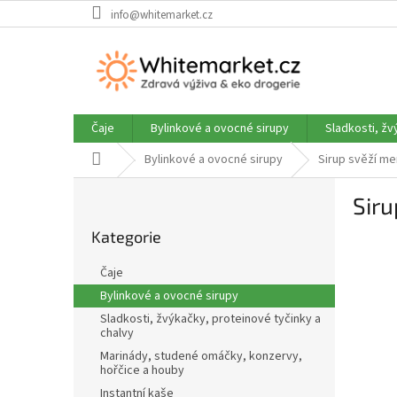
Přejít
info@whitemarket.cz
na
obsah
Čaje
Bylinkové a ovocné sirupy
Sladkosti, žv
Domů
Bylinkové a ovocné sirupy
Sirup svěží me
P
Siru
o
Přeskočit
s
Kategorie
kategorie
t
r
Čaje
a
Bylinkové a ovocné sirupy
n
Sladkosti, žvýkačky, proteinové tyčinky a
n
chalvy
í
Marinády, studené omáčky, konzervy,
p
hořčice a houby
a
Instantní kaše