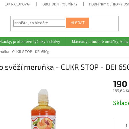
JAK NAKUPOVAT
OBCHODNÍ PODMÍNKY
PODMÍNKY OCHRANY OS
HLEDAT
ýkačky, proteinové tyčinky a chalvy
Marinády, studené omáčky, konz
ruňka - CUKR STOP - DEI 650g
p svěží meruňka - CUKR STOP - DEI 65
190
169,64 K
Měrná
Skla
cena: