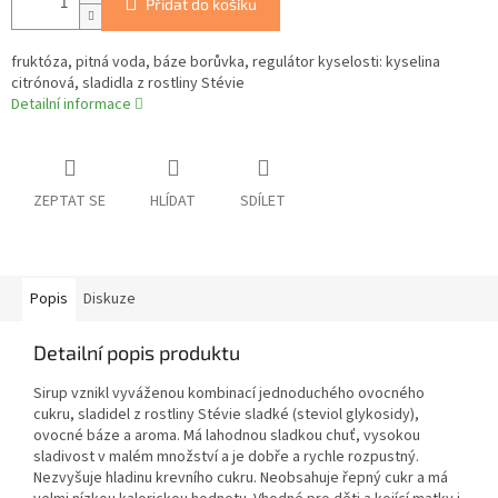
Přidat do košíku
fruktóza, pitná voda, báze borůvka, regulátor kyselosti: kyselina
citrónová, sladidla z rostliny Stévie
Detailní informace
ZEPTAT SE
HLÍDAT
SDÍLET
Popis
Diskuze
Detailní popis produktu
Sirup vznikl vyváženou kombinací jednoduchého ovocného
cukru, sladidel z rostliny Stévie sladké (steviol glykosidy),
ovocné báze a aroma. Má lahodnou sladkou chuť, vysokou
sladivost v malém množství a je dobře a rychle rozpustný.
Nezvyšuje hladinu krevního cukru. Neobsahuje řepný cukr a má