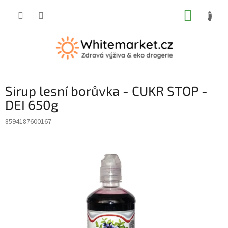
Přejít
NÁKUP
na
obsah
KOŠÍK
Sirup lesní borůvka - CUKR STOP -
DEI 650g
8594187600167