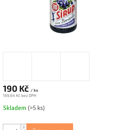
190 Kč
/ ks
169,64 Kč bez DPH
Měrná
Skladem
(>5 ks)
cena: