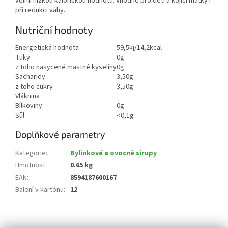
velmi nízkou kalorickou hodnotu. Vhodné pro děti a kojící matky i
při redukci váhy.
Nutriční hodnoty
Energetická hodnota
59,5kj/14,2kcal
Tuky
0g
z toho nasycené mastné kyseliny
0g
Sacharidy
3,50g
z toho cukry
3,50g
Vláknina
Bílkoviny
0g
Sůl
<0,1g
Doplňkové parametry
Kategorie
:
Bylinkové a ovocné sirupy
Hmotnost
:
0.65 kg
EAN
:
8594187600167
Balení v kartónu
:
12
Z