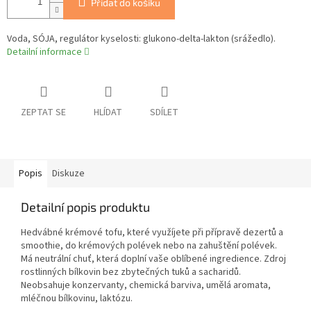
Přidat do košíku
Voda, SÓJA, regulátor kyselosti: glukono-delta-lakton (srážedlo).
Detailní informace
ZEPTAT SE
HLÍDAT
SDÍLET
Popis
Diskuze
Detailní popis produktu
Hedvábné krémové tofu, které využíjete při přípravě dezertů a
smoothie, do krémových polévek nebo na zahuštění polévek.
Má neutrální chuť, která doplní vaše oblíbené ingredience. Zdroj
rostlinných bílkovin bez zbytečných tuků a sacharidů.
Neobsahuje konzervanty, chemická barviva, umělá aromata,
mléčnou bílkovinu, laktózu.