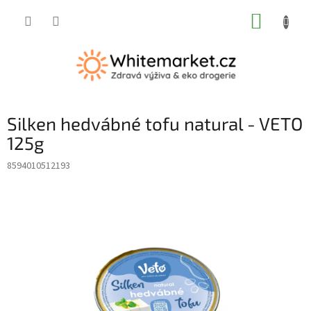
Přejít
NÁKUP
na
obsah
KOŠÍK
Silken hedvábné tofu natural - VETO
125g
8594010512193