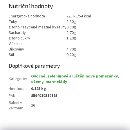
Nutriční hodnoty
Energetická hodnota
225 kJ/54 kcal
Tuky
2,50g
z toho nasycené mastné kyseliny
0,30g
Sacharidy
2,70g
z toho cukry
1,20g
Vláknina
Bílkoviny
4,70g
Sůl
0,20g
Doplňkové parametry
Ovocné, zeleninové a luštěninové pomazánky,
Kategorie
:
džemy, marmelády
Hmotnost
:
0.125 kg
EAN
:
8594010512193
Balení v
16
kartónu
:
Z