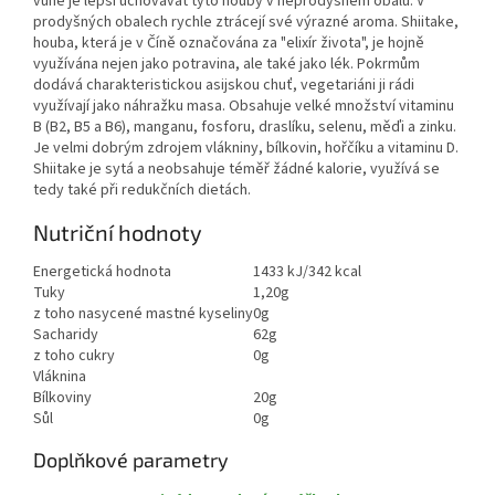
vůně je lepší uchovávat tyto houby v neprodyšném obalu. V
prodyšných obalech rychle ztrácejí své výrazné aroma. Shiitake,
houba, která je v Číně označována za "elixír života", je hojně
využívána nejen jako potravina, ale také jako lék. Pokrmům
dodává charakteristickou asijskou chuť, vegetariáni ji rádi
využívají jako náhražku masa. Obsahuje velké množství vitaminu
B (B2, B5 a B6), manganu, fosforu, draslíku, selenu, měďi a zinku.
Je velmi dobrým zdrojem vlákniny, bílkovin, hořčíku a vitaminu D.
Shiitake je sytá a neobsahuje téměř žádné kalorie, využívá se
tedy také při redukčních dietách.
Nutriční hodnoty
Energetická hodnota
1433 kJ/342 kcal
Tuky
1,20g
z toho nasycené mastné kyseliny
0g
Sacharidy
62g
z toho cukry
0g
Vláknina
Bílkoviny
20g
Sůl
0g
Doplňkové parametry