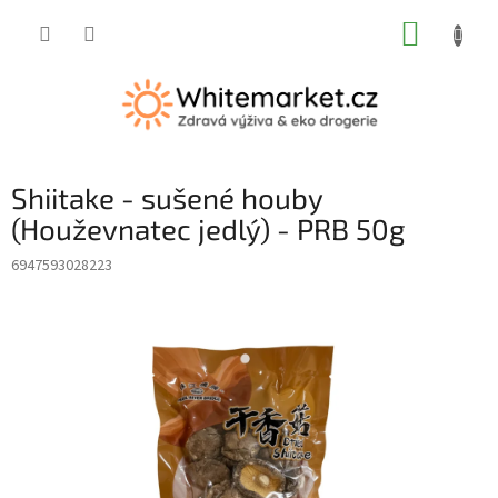
Přejít
NÁKUP
na
obsah
KOŠÍK
Shiitake - sušené houby
(Houževnatec jedlý) - PRB 50g
6947593028223