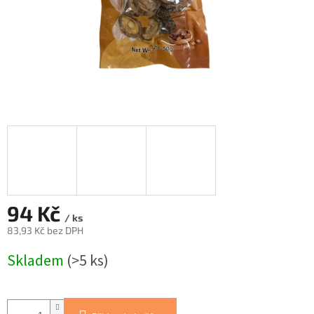
94 Kč
/ ks
83,93 Kč bez DPH
Měrná
Skladem
(>5 ks)
cena: