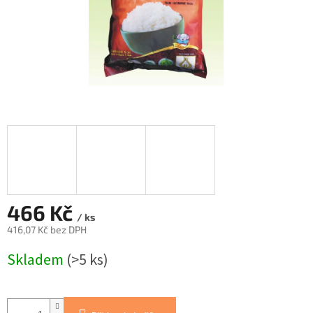
466 Kč
/ ks
416,07 Kč bez DPH
Měrná
Skladem
(>5 ks)
cena: