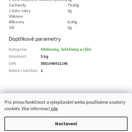
Sacharidy
79,80g
z toho cukry
0g
Vláknina
Bílkoviny
6,40g
Sůl
0g
Doplňkové parametry
Kategorie
:
Obiloviny, luštěniny a rýže
Hmotnost
:
5 kg
EAN
:
8851046921246
Balení v kartónu
:
1
Z
á
p
Pro plnou funkčnost a vylepšování webu používáme soubory
a
cookies. Více informací
zde
.
t
í
Vytvořil Shoptet
Nastavení