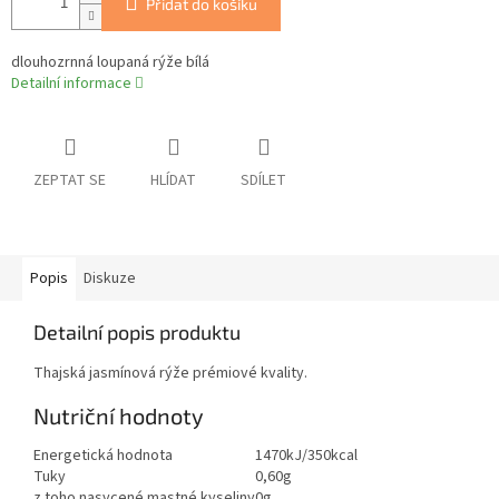
Přidat do košíku
dlouhozrnná loupaná rýže bílá
Detailní informace
ZEPTAT SE
HLÍDAT
SDÍLET
Popis
Diskuze
Detailní popis produktu
Thajská jasmínová rýže prémiové kvality.
Nutriční hodnoty
Energetická hodnota
1470kJ/350kcal
Tuky
0,60g
z toho nasycené mastné kyseliny
0g