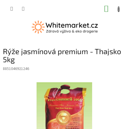
Přejít
NÁKUP
na
obsah
KOŠÍK
Rýže jasmínová premium - Thajsko
5kg
8851046921246