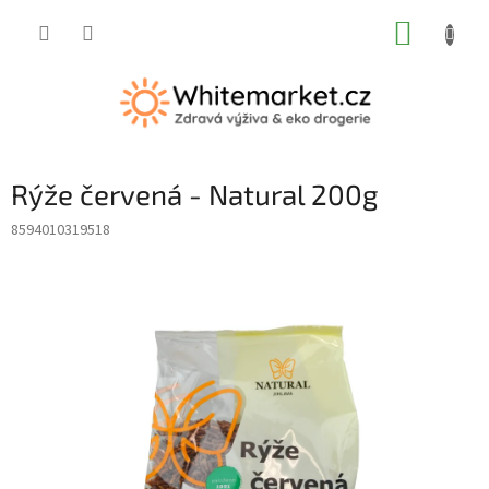
Přejít
NÁKUP
na
obsah
KOŠÍK
Rýže červená - Natural 200g
8594010319518