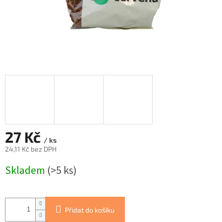
27 Kč
/ ks
24,11 Kč bez DPH
Měrná
Skladem
(>5 ks)
cena:
Přidat do košíku