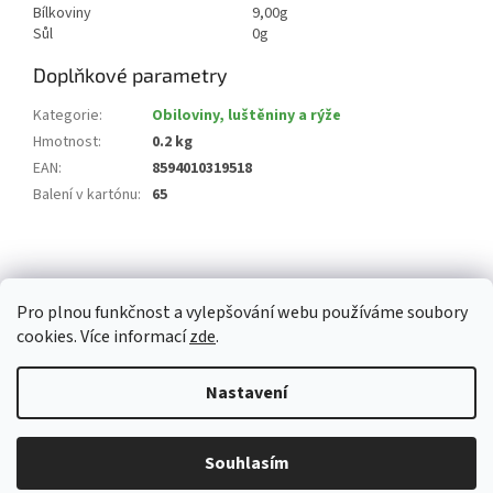
Bílkoviny
9,00g
Sůl
0g
Doplňkové parametry
Kategorie
:
Obiloviny, luštěniny a rýže
Hmotnost
:
0.2 kg
EAN
:
8594010319518
Balení v kartónu
:
65
Z
á
p
Pro plnou funkčnost a vylepšování webu používáme soubory
a
cookies. Více informací
zde
.
t
í
Vytvořil Shoptet
Nastavení
Copyright 2026
Whitemarket.cz
. Všechna práva vyhrazena.
Upravit
Z důvodu zvýšeného množství objednávek může být dodací doba 3-5
Souhlasím
nastavení cookies
pracovních dní. Děkujeme za pochopení.