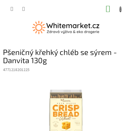
Přejít
NÁKUP
na
obsah
KOŠÍK
Pšeničný křehký chléb se sýrem -
Danvita 130g
4771218201225