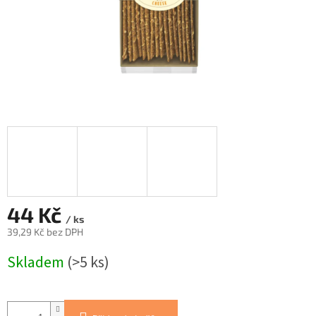
44 Kč
/ ks
39,29 Kč bez DPH
Měrná
Skladem
(>5 ks)
cena: