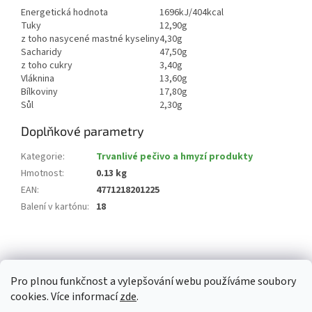
Energetická hodnota
1696kJ/404kcal
Tuky
12,90g
z toho nasycené mastné kyseliny
4,30g
Sacharidy
47,50g
z toho cukry
3,40g
Vláknina
13,60g
Bílkoviny
17,80g
Sůl
2,30g
Doplňkové parametry
Kategorie
:
Trvanlivé pečivo a hmyzí produkty
Hmotnost
:
0.13 kg
EAN
:
4771218201225
Balení v kartónu
:
18
Z
á
p
Pro plnou funkčnost a vylepšování webu používáme soubory
a
cookies. Více informací
zde
.
t