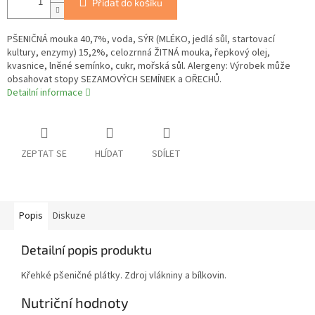
Přidat do košíku
PŠENIČNÁ mouka 40,7%, voda, SÝR (MLÉKO, jedlá sůl, startovací
kultury, enzymy) 15,2%, celozrnná ŽITNÁ mouka, řepkový olej,
kvasnice, lněné semínko, cukr, mořská sůl. Alergeny: Výrobek může
obsahovat stopy SEZAMOVÝCH SEMÍNEK a OŘECHŮ.
Detailní informace
ZEPTAT SE
HLÍDAT
SDÍLET
Popis
Diskuze
Detailní popis produktu
Křehké pšeničné plátky. Zdroj vlákniny a bílkovin.
Nutriční hodnoty