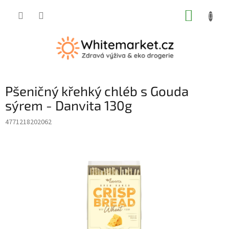
Přejít
NÁKUP
na
obsah
KOŠÍK
Pšeničný křehký chléb s Gouda
sýrem - Danvita 130g
4771218202062