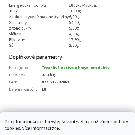
Energetická hodnota
1890kJ/450kcal
Tuky
16,90g
z toho nasycené mastné kyseliny
6,90g
Sacharidy
54,40g
z toho cukry
5,50g
Vláknina
4,30g
Bílkoviny
17,90g
Sůl
2,20g
Doplňkové parametry
Kategorie
:
Trvanlivé pečivo a hmyzí produkty
Hmotnost
:
0.13 kg
EAN
:
4771218202062
Balení v kartónu
:
18
Z
á
p
Pro plnou funkčnost a vylepšování webu používáme soubory
a
cookies. Více informací
zde
.
t