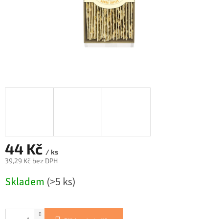
44 Kč
/ ks
39,29 Kč bez DPH
Měrná
Skladem
(>5 ks)
cena: