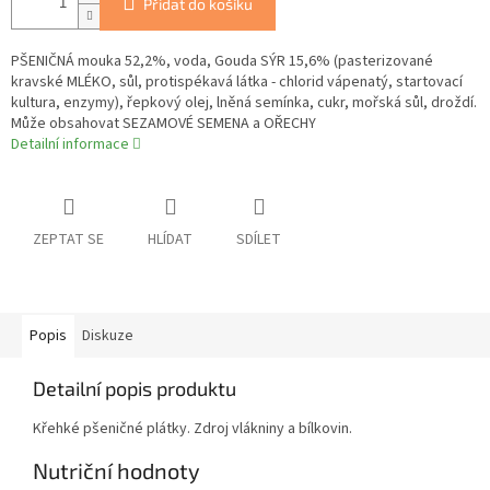
Přidat do košíku
PŠENIČNÁ mouka 52,2%, voda, Gouda SÝR 15,6% (pasterizované
kravské MLÉKO, sůl, protispékavá látka - chlorid vápenatý, startovací
kultura, enzymy), řepkový olej, lněná semínka, cukr, mořská sůl, droždí.
Může obsahovat SEZAMOVÉ SEMENA a OŘECHY
Detailní informace
ZEPTAT SE
HLÍDAT
SDÍLET
Popis
Diskuze
Detailní popis produktu
Křehké pšeničné plátky. Zdroj vlákniny a bílkovin.
Nutriční hodnoty