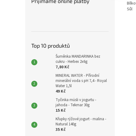
Přijímáme online platby
Bílko
Sůl
Top 10 produktů
Šuměnka MANDARINKA bez
cukru - Herbex 2x6g
7,80 Kč
MINERAL WATER - Přírodní
minerální voda s pH 7,4 - Royal
Water 1,5l
49 Kč
Tyčinka müsli v jogurtu -
jahoda - Tekmar 30g
15 Kč
Křupky rýžové jogurt - malina -
Natural 140g
35 Kč