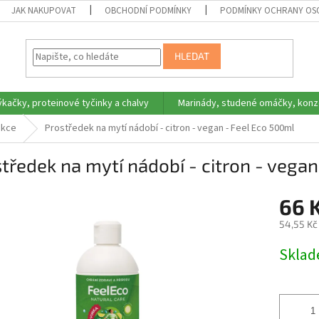
JAK NAKUPOVAT
OBCHODNÍ PODMÍNKY
PODMÍNKY OCHRANY OS
HLEDAT
ýkačky, proteinové tyčinky a chalvy
Marinády, studené omáčky, konz
ekce
Prostředek na mytí nádobí - citron - vegan - Feel Eco 500ml
tředek na mytí nádobí - citron - vega
66 
54,55 Kč
Měrná
Skla
cena: