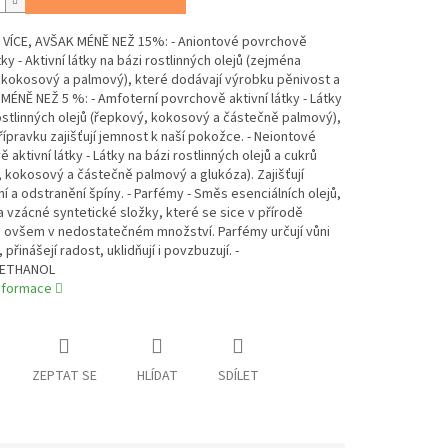
VÍCE, AVŠAK MÉNĚ NEŽ 15%: - Aniontové povrchově
tky - Aktivní látky na bázi rostlinných olejů (zejména
 kokosový a palmový), které dodávají výrobku pěnivost a
 MÉNĚ NEŽ 5 %: - Amfoterní povrchově aktivní látky - Látky
ostlinných olejů (řepkový, kokosový a částečně palmový),
řípravku zajišťují jemnost k naší pokožce. - Neiontové
 aktivní látky - Látky na bázi rostlinných olejů a cukrů
 kokosový a částečně palmový a glukóza). Zajišťují
 a odstranění špíny. - Parfémy - Směs esenciálních olejů,
a vzácné syntetické složky, které se sice v přírodě
, ovšem v nedostatečném množství. Parfémy určují vůni
přinášejí radost, uklidňují i povzbuzují. -
ETHANOL
informace
ZEPTAT SE
HLÍDAT
SDÍLET