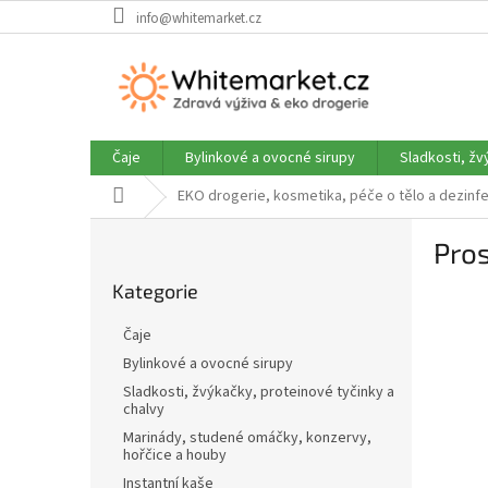
Přejít
info@whitemarket.cz
na
obsah
Čaje
Bylinkové a ovocné sirupy
Sladkosti, žv
Domů
EKO drogerie, kosmetika, péče o tělo a dezinf
P
Pros
o
Přeskočit
s
Kategorie
kategorie
t
r
Čaje
a
Bylinkové a ovocné sirupy
n
Sladkosti, žvýkačky, proteinové tyčinky a
n
chalvy
í
Marinády, studené omáčky, konzervy,
p
hořčice a houby
a
Instantní kaše