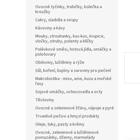
n
Ovocné tyčinky, trubičky, kolečka a
e
kroužky
l
Cukry, sladidla a sirupy
Kávoviny a kávy
Mouky, strouhanky, kus-kus, krupice,
vločky, otruby, polenty a klíčky
Polévkové směsi, hotová jídla, omáčky a
polotovary
Obiloviny, luštěniny a rýže
Sůl, koření, bujóny a suroviny pro pečení
Makrobiotika - miso, ume, kuzu a mořské
řasy
Sojové omáčky, ochucovadla a octy
Těstoviny
Ovocné a zeleninové šťávy, nápoje a pyré
Trvanlivé pečivo a hmyzí produkty
Oleje, tuky, pasty a krémy
Ovocné, zeleninové a luštěninové
pomazánky, džemy, marmelády