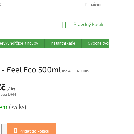
OBNÍCH ÚDAJŮ
REKLAMAČNÍ FORMULÁŘ
Přihlášení
NÁKUPNÍ
Prázdný košík
KOŠÍK
ervy, hořčice a houby
Instantní kaše
Ovocné tyčinky, trubičky,
n - Feel Eco 500ml
8594005471085
Kč
/ ks
 bez DPH
dem
(>5 ks)
Přidat do košíku