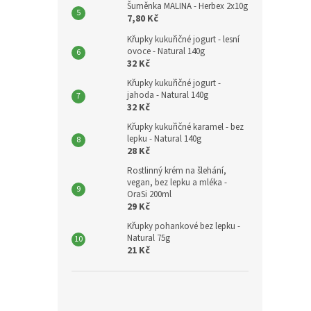
Šuměnka MALINA - Herbex 2x10g
7,80 Kč
Křupky kukuřičné jogurt - lesní
ovoce - Natural 140g
32 Kč
Křupky kukuřičné jogurt -
jahoda - Natural 140g
32 Kč
Křupky kukuřičné karamel - bez
lepku - Natural 140g
28 Kč
Rostlinný krém na šlehání,
vegan, bez lepku a mléka -
OraSi 200ml
29 Kč
Křupky pohankové bez lepku -
Natural 75g
21 Kč