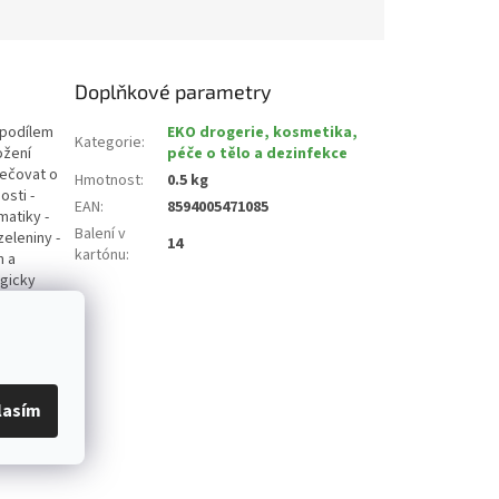
Doplňkové parametry
 podílem
EKO drogerie, kosmetika,
Kategorie
:
ožení
péče o tělo a dezinfekce
pečovat o
Hmotnost
:
0.5 kg
osti -
EAN
:
8594005471085
matiky -
Balení v
zeleniny -
14
kartónu
:
m a
ogicky
lasím