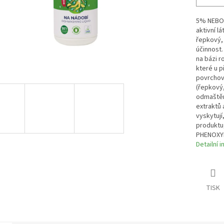
5% NEBO 
aktivní lá
řepkový,
účinnost.
na bázi r
které u p
povrchově
(řepkový,
odmaštění
extraktů 
vyskytují
produktu, 
PHENOXY
Detailní 
TISK