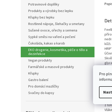
Popi
Potravinové doplňky
Produkty a výrobky bez lepku
Křupky bez lepku
Det
Rostlinné nápoje, šlehačky a smetany
Feel
Sušené ovoce, ořechy a semena
přír
Sypké směsi na vaření a pečení
nedr
Čokoláda, kakao a karob
kůži.
HRIP
EKO drogerie, kosmetika, péče o tělo a
Účinn
dezinfekce
Skvě
Vegan produkty
glyc
Farmářské a masové produkty
test
Křupky
Pro pln
Nut
inform
Gastro balení
Ener
Pro domácí mazlíčky
Tuky
Nast
Svačiny do kapsy
z to
Sach
z to
Vlákn