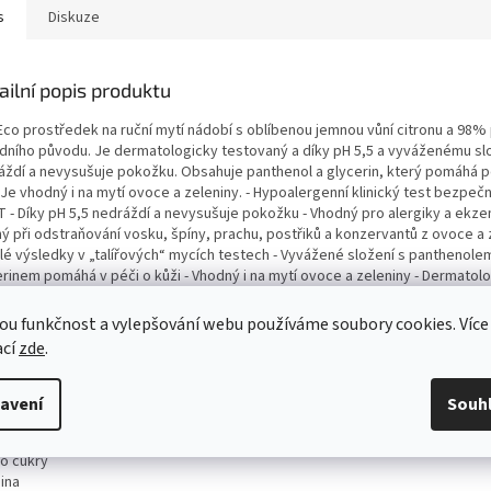
s
Diskuze
ailní popis produktu
Eco prostředek na ruční mytí nádobí s oblíbenou jemnou vůní citronu a 98%
odního původu. Je dermatologicky testovaný a díky pH 5,5 a vyváženému sl
áždí a nevysušuje pokožku. Obsahuje panthenol a glycerin, který pomáhá 
 Je vhodný i na mytí ovoce a zeleniny. - Hypoalergenní klinický test bezpečn
T - Díky pH 5,5 nedráždí a nevysušuje pokožku - Vhodný pro alergiky a ekze
ý při odstraňování vosku, špíny, prachu, postřiků a konzervantů z ovoce a 
lé výsledky v „talířových“ mycích testech - Vyvážené složení s panthenole
erinem pomáhá v péči o kůži - Vhodný i na mytí ovoce a zeleniny - Dermatol
ováno - 98% podíl přírodního původu - Certifikace EU Ecolabel
ou funkčnost a vylepšování webu používáme soubory cookies. Více
riční hodnoty
ací
zde
.
getická hodnota
avení
Souh
ho nasycené mastné kyseliny
aridy
ho cukry
ina