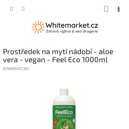
Přejít
NÁKUP
na
obsah
KOŠÍK
Prostředek na mytí nádobí - aloe
vera - vegan - Feel Eco 1000ml
8594005471382