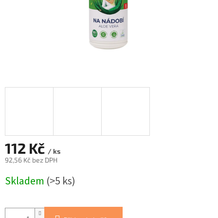
112 Kč
/ ks
92,56 Kč bez DPH
Měrná
Skladem
(>5 ks)
cena: