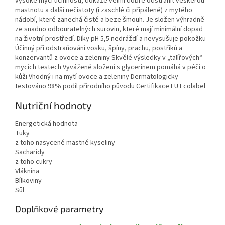
vysoké mycí účinnosti, dokáže velmi dobře odstranit veškerou
mastnotu a další nečistoty (i zaschlé či připálené) z mytého
nádobí, které zanechá čisté a beze šmouh. Je složen výhradně
ze snadno odbouratelných surovin, které mají minimální dopad
na životní prostředí. Díky pH 5,5 nedráždí a nevysušuje pokožku
Účinný při odstraňování vosku, špíny, prachu, postřiků a
konzervantů z ovoce a zeleniny Skvělé výsledky v „talířových“
mycích testech Vyvážené složení s glycerinem pomáhá v péči o
kůži Vhodný i na mytí ovoce a zeleniny Dermatologicky
testováno 98% podíl přírodního původu Certifikace EU Ecolabel
Nutriční hodnoty
Energetická hodnota
Tuky
z toho nasycené mastné kyseliny
Sacharidy
z toho cukry
Vláknina
Bílkoviny
Sůl
Doplňkové parametry