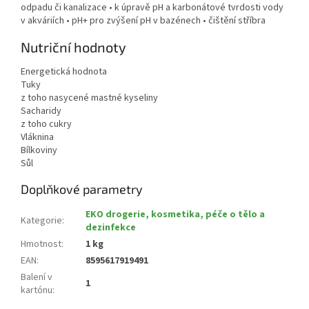
odpadu či kanalizace • k úpravě pH a karbonátové tvrdosti vody
v akváriích • pH+ pro zvýšení pH v bazénech • čištění stříbra
Nutriční hodnoty
Energetická hodnota
Tuky
z toho nasycené mastné kyseliny
Sacharidy
z toho cukry
Vláknina
Bílkoviny
Sůl
Doplňkové parametry
EKO drogerie, kosmetika, péče o tělo a
Kategorie
:
dezinfekce
Hmotnost
:
1 kg
EAN
:
8595617919491
Balení v
1
kartónu
: