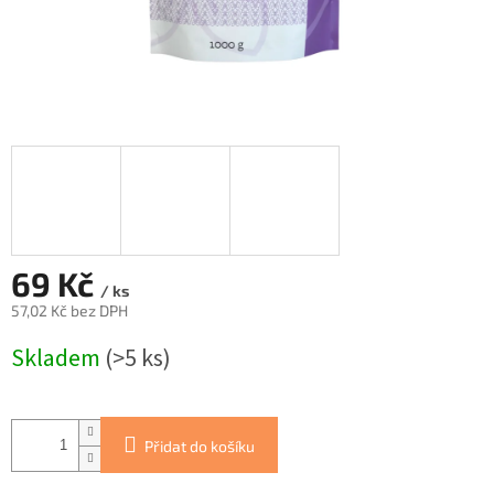
69 Kč
/ ks
57,02 Kč bez DPH
Měrná
Skladem
(>5 ks)
cena:
Přidat do košíku