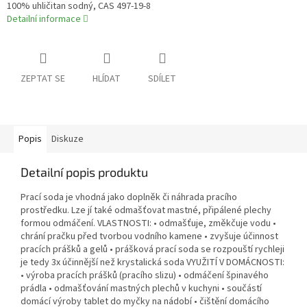
100% uhličitan sodný, CAS 497-19-8
Detailní informace
ZEPTAT SE
HLÍDAT
SDÍLET
Popis
Diskuze
Detailní popis produktu
Prací soda je vhodná jako doplněk či náhrada pracího
prostředku. Lze jí také odmašťovat mastné, připálené plechy
formou odmáčení. VLASTNOSTI: • odmašťuje, změkčuje vodu •
chrání pračku před tvorbou vodního kamene • zvyšuje účinnost
pracích prášků a gelů • prášková prací soda se rozpouští rychleji
je tedy 3x účinnější než krystalická soda VYUŽITÍ V DOMÁCNOSTI:
• výroba pracích prášků (pracího slizu) • odmáčení špinavého
prádla • odmašťování mastných plechů v kuchyni • součástí
domácí výroby tablet do myčky na nádobí • čištění domácího