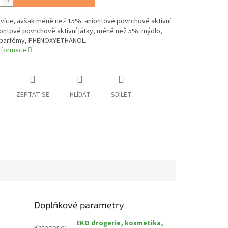
více, avšak méně než 15%: aniontové povrchově aktivní
iontové povrchově aktivní látky, méně než 5%: mýdlo,
parfémy, PHENOXYETHANOL.
informace
ZEPTAT SE
HLÍDAT
SDÍLET
Doplňkové parametry
EKO drogerie, kosmetika,
Kategorie
: