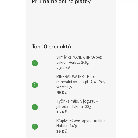
Přijímáme online platby
Top 10 produktů
Šuměnka MANDARINKA bez
cukru - Herbex 2x6g
7,80 Kč
MINERAL WATER - Přírodní
minerální voda s pH 7,4 - Royal
Water 1,5l
49 Kč
Tyčinka müsli v jogurtu -
jahoda - Tekmar 30g
15 Kč
Křupky rýžové jogurt - malina -
Natural 140g
35 Kč