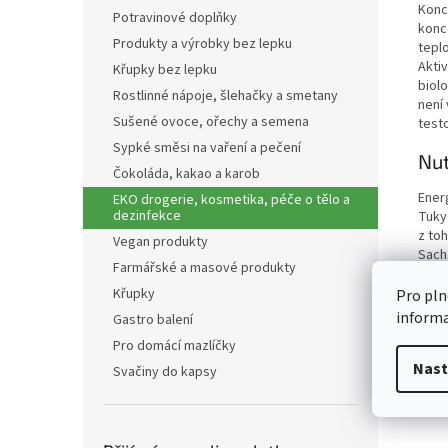
Konc
Potravinové doplňky
konc
Produkty a výrobky bez lepku
teplo
Akti
Křupky bez lepku
biolo
Rostlinné nápoje, šlehačky a smetany
není
Sušené ovoce, ořechy a semena
test
Sypké směsi na vaření a pečení
Nut
Čokoláda, kakao a karob
Ener
EKO drogerie, kosmetika, péče o tělo a
dezinfekce
Tuky
z to
Vegan produkty
Sach
Farmářské a masové produkty
z to
Vlákn
Křupky
Pro pln
Bílko
inform
Gastro balení
Sůl
Pro domácí mazlíčky
Nast
Svačiny do kapsy