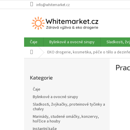
Přejít
info@whitemarket.cz
na
obsah
Čaje
Bylinkové a ovocné sirupy
Sladkosti, žv
Domů
EKO drogerie, kosmetika, péče o tělo a dezinf
P
Prac
o
Přeskočit
s
Kategorie
kategorie
t
r
Čaje
a
Bylinkové a ovocné sirupy
n
Sladkosti, žvýkačky, proteinové tyčinky a
n
chalvy
í
Marinády, studené omáčky, konzervy,
p
hořčice a houby
a
Instantní kaše