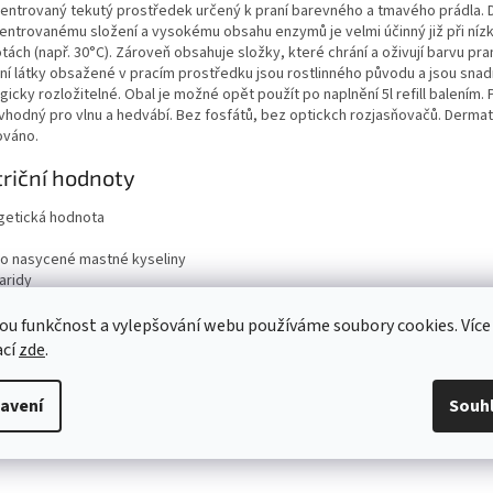
entrovaný tekutý prostředek určený k praní barevného a tmavého prádla. 
entrovanému složení a vysokému obsahu enzymů je velmi účinný již při níz
tách (např. 30°C). Zároveň obsahuje složky, které chrání a oživují barvu praný
vní látky obsažené v pracím prostředku jsou rostlinného původu a jsou sna
gicky rozložitelné. Obal je možné opět použít po naplnění 5l refill balením. 
 vhodný pro vlnu a hedvábí. Bez fosfátů, bez optickch rozjasňovačů. Derma
ováno.
riční hodnoty
getická hodnota
ho nasycené mastné kyseliny
aridy
ho cukry
ina
ou funkčnost a vylepšování webu používáme soubory cookies. Více
viny
ací
zde
.
avení
Souh