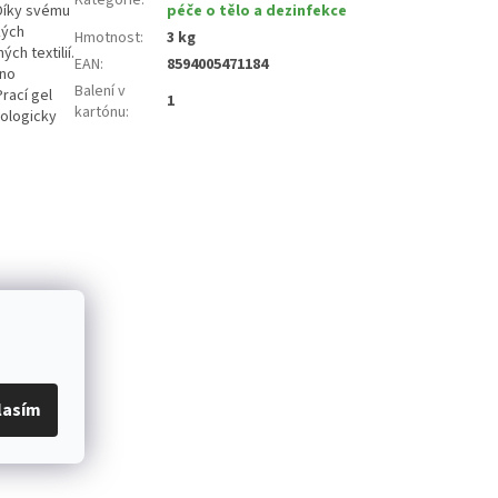
Díky svému
péče o tělo a dezinfekce
kých
Hmotnost
:
3 kg
ch textilií.
EAN
:
8594005471184
dno
Balení v
Prací gel
1
kartónu
:
tologicky
lasím