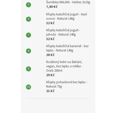
Šuměnka MALINA - Herbex 2x10g
7,80 Kč
Křupky kukuřičné jogurt - lesní
ovoce - Natural 140g
32 Kč
Křupky kukuřičné jogurt -
jahoda - Natural 140g
32 Kč
Křupky kukuřičné karamel - bez
lepku - Natural 140g
28 Kč
Rostlinný krém na šlehání,
vegan, bez lepku a mléka -
OraSi 200ml
29 Kč
Křupky pohankové bez lepku -
Natural 75g
21 Kč