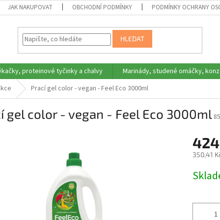
JAK NAKUPOVAT
OBCHODNÍ PODMÍNKY
PODMÍNKY OCHRANY OS
HLEDAT
ýkačky, proteinové tyčinky a chalvy
Marinády, studené omáčky, konz
ekce
Prací gel color - vegan - Feel Eco 3000ml
í gel color - vegan - Feel Eco 3000ml
8
424
350,41 K
Měrná
Skla
cena: