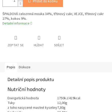
Přidat do košíku
ŠPALDOVÁ celozrnná mouka 34%, třtinový cukr, VEJCE, třtinový cukr
27%, kokos 9%.
Detailní informace
ZEPTAT SE
HLÍDAT
SDÍLET
Popis
Diskuze
Detailní popis produktu
Nutriční hodnoty
Energetická hodnota
1750kJ/419kcal
Tuky
12,00g
z toho nasycené mastné kyseliny
7,80g