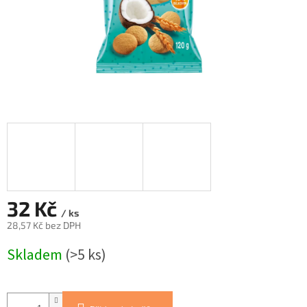
32 Kč
/ ks
28,57 Kč bez DPH
Měrná
Skladem
(>5 ks)
cena: