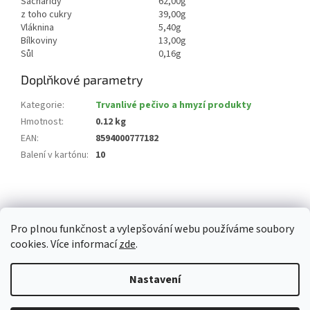
Sacharidy
62,00g
z toho cukry
39,00g
Vláknina
5,40g
Bílkoviny
13,00g
Sůl
0,16g
Doplňkové parametry
Kategorie
:
Trvanlivé pečivo a hmyzí produkty
Hmotnost
:
0.12 kg
EAN
:
8594000777182
Balení v kartónu
:
10
Z
á
p
Pro plnou funkčnost a vylepšování webu používáme soubory
a
cookies. Více informací
zde
.
t
í
Vytvořil Shoptet
Nastavení