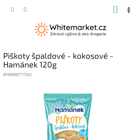
Přejít
NÁKUP
na
obsah
KOŠÍK
Piškoty špaldové - kokosové -
Hamánek 120g
8594000777182