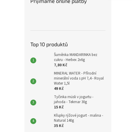
Přijímáme online platby
Top 10 produktů
Šuměnka MANDARINKA bez
cukru - Herbex 2x6g
7,80 Kč
MINERAL WATER - Přírodní
minerální voda s pH 7,4 - Royal
Water 1,5l
49 Kč
Tyčinka müsli v jogurtu -
jahoda - Tekmar 30g
15 Kč
Křupky rýžové jogurt - malina -
Natural 140g
35 Kč