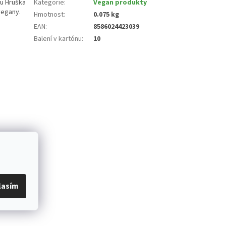
fu Hruška
Kategorie
:
Vegan produkty
vegany.
Hmotnost
:
0.075 kg
EAN
:
8586024423039
Balení v kartónu
:
10
lasím