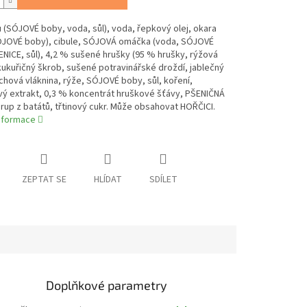
 (SÓJOVÉ boby, voda, sůl), voda, řepkový olej, okara
ÓJOVÉ boby), cibule, SÓJOVÁ omáčka (voda, SÓJOVÉ
NICE, sůl), 4,2 % sušené hrušky (95 % hrušky, rýžová
ukuřičný škrob, sušené potravinářské droždí, jablečný
chová vláknina, rýže, SÓJOVÉ boby, sůl, koření,
vý extrakt, 0,3 % koncentrát hruškové šťávy, PŠENIČNÁ
rup z batátů, třtinový cukr. Může obsahovat HOŘČICI.
informace
ZEPTAT SE
HLÍDAT
SDÍLET
Doplňkové parametry