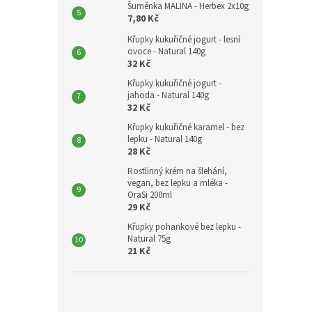
Šuměnka MALINA - Herbex 2x10g
7,80 Kč
Křupky kukuřičné jogurt - lesní
ovoce - Natural 140g
32 Kč
Křupky kukuřičné jogurt -
jahoda - Natural 140g
32 Kč
Křupky kukuřičné karamel - bez
lepku - Natural 140g
28 Kč
Rostlinný krém na šlehání,
vegan, bez lepku a mléka -
OraSi 200ml
29 Kč
Křupky pohankové bez lepku -
Natural 75g
21 Kč