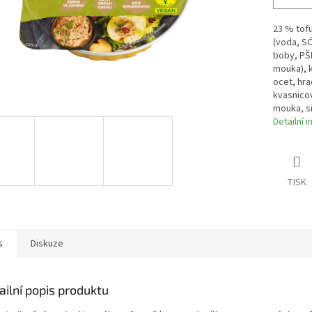
23 % tofu
(voda, S
boby, PŠE
mouka), k
ocet, hra
kvasnico
mouka, si
Detailní 
TISK
s
Diskuze
ailní popis produktu