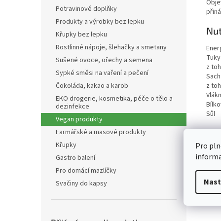
Obje
Potravinové doplňky
přin
Produkty a výrobky bez lepku
Nut
Křupky bez lepku
Rostlinné nápoje, šlehačky a smetany
Ener
Tuky
Sušené ovoce, ořechy a semena
z to
Sypké směsi na vaření a pečení
Sach
Čokoláda, kakao a karob
z to
Vlákn
EKO drogerie, kosmetika, péče o tělo a
Bílko
dezinfekce
Sůl
Vegan produkty
Farmářské a masové produkty
Křupky
Pro pln
inform
Gastro balení
Pro domácí mazlíčky
Nast
Svačiny do kapsy