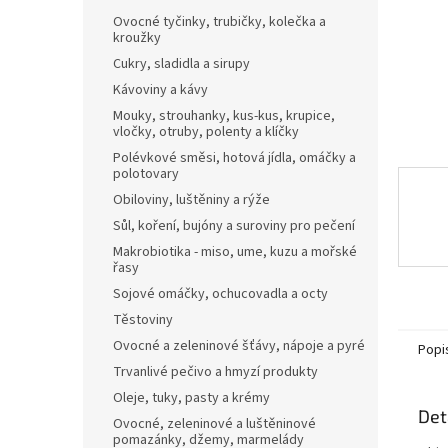
n
Ovocné tyčinky, trubičky, kolečka a
e
kroužky
l
Cukry, sladidla a sirupy
Kávoviny a kávy
Mouky, strouhanky, kus-kus, krupice,
vločky, otruby, polenty a klíčky
Polévkové směsi, hotová jídla, omáčky a
polotovary
Obiloviny, luštěniny a rýže
Sůl, koření, bujóny a suroviny pro pečení
Makrobiotika - miso, ume, kuzu a mořské
řasy
Sojové omáčky, ochucovadla a octy
Těstoviny
Ovocné a zeleninové šťávy, nápoje a pyré
Popi
Trvanlivé pečivo a hmyzí produkty
Oleje, tuky, pasty a krémy
Det
Ovocné, zeleninové a luštěninové
pomazánky, džemy, marmelády