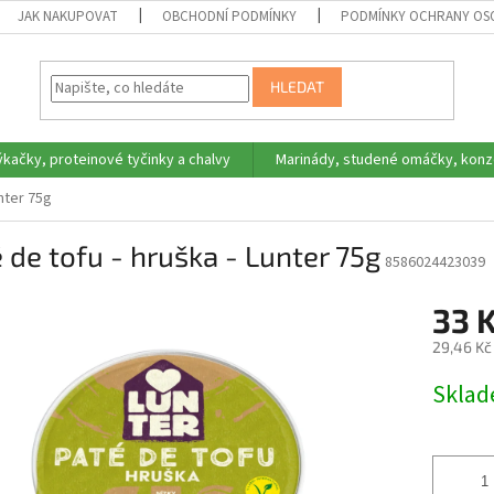
JAK NAKUPOVAT
OBCHODNÍ PODMÍNKY
PODMÍNKY OCHRANY OS
HLEDAT
ýkačky, proteinové tyčinky a chalvy
Marinády, studené omáčky, konz
unter 75g
 de tofu - hruška - Lunter 75g
8586024423039
33 
29,46 Kč
Měrná
Skla
cena: