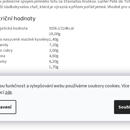
v jedinečné spojení jemného tofu se šťavnatou hruškou. Lunter Paté de To
áší sladkokyselou chuť, která je výrazná a přitom pořád jemná. Vhodné pro 
riční hodnoty
getická hodnota
925kJ/224kcal
18,00g
ho nasycené mastné kyseliny
1,40g
aridy
7,20g
ho cukry
3,00g
ina
4,60g
viny
6,20g
1,70g
ou funkčnost a vylepšování webu používáme soubory cookies. Více
ací
zde
.
avení
Souh