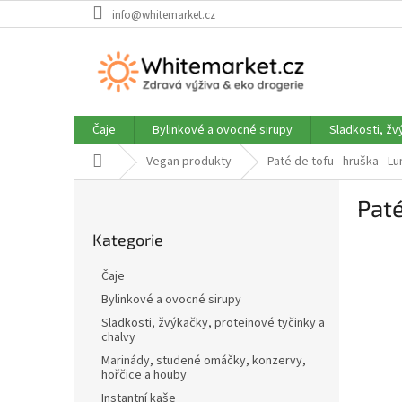
Přejít
info@whitemarket.cz
na
obsah
Čaje
Bylinkové a ovocné sirupy
Sladkosti, žv
Domů
Vegan produkty
Paté de tofu - hruška - L
P
Paté
o
Přeskočit
s
Kategorie
kategorie
t
r
Čaje
a
Bylinkové a ovocné sirupy
n
Sladkosti, žvýkačky, proteinové tyčinky a
n
chalvy
í
Marinády, studené omáčky, konzervy,
p
hořčice a houby
a
Instantní kaše