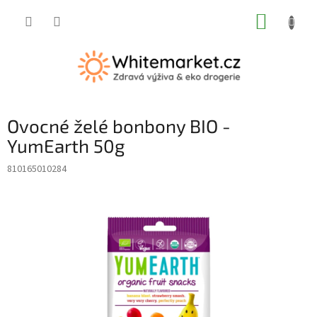
Přejít
NÁKUP
na
obsah
KOŠÍK
Ovocné želé bonbony BIO -
YumEarth 50g
810165010284