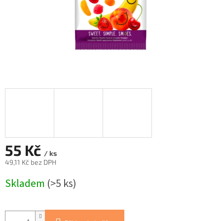
55 Kč
/ ks
49,11 Kč bez DPH
Měrná
Skladem
(>5 ks)
cena: