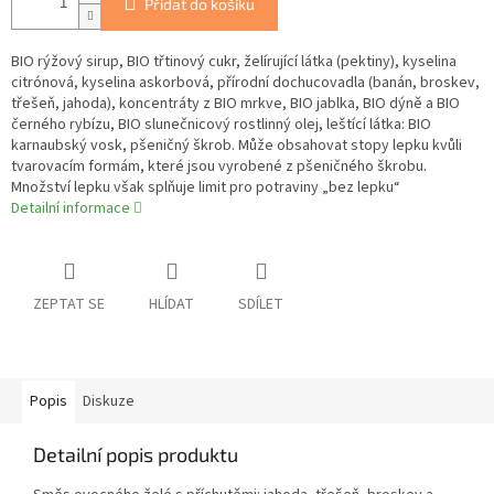
Přidat do košíku
BIO rýžový sirup, BIO třtinový cukr, želírující látka (pektiny), kyselina
citrónová, kyselina askorbová, přírodní dochucovadla (banán, broskev,
třešeň, jahoda), koncentráty z BIO mrkve, BIO jablka, BIO dýně a BIO
černého rybízu, BIO slunečnicový rostlinný olej, leštící látka: BIO
karnaubský vosk, pšeničný škrob. Může obsahovat stopy lepku kvůli
tvarovacím formám, které jsou vyrobené z pšeničného škrobu.
Množství lepku však splňuje limit pro potraviny „bez lepku“
Detailní informace
ZEPTAT SE
HLÍDAT
SDÍLET
Popis
Diskuze
Detailní popis produktu