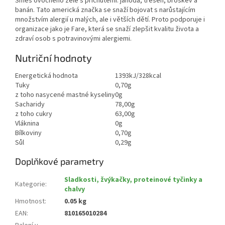
Směs ovocného želé s příchutěmi: jahoda, třešeň, broskev a
banán. Tato americká značka se snaží bojovat s narůstajícím
množstvím alergií u malých, ale i větších dětí. Proto podporuje i
organizace jako je Fare, která se snaží zlepšit kvalitu života a
zdraví osob s potravinovými alergiemi.
Nutriční hodnoty
Energetická hodnota
1393kJ/328kcal
Tuky
0,70g
z toho nasycené mastné kyseliny
0g
Sacharidy
78,00g
z toho cukry
63,00g
Vláknina
0g
Bílkoviny
0,70g
Sůl
0,29g
Doplňkové parametry
Sladkosti, žvýkačky, proteinové tyčinky a
Kategorie
:
chalvy
Hmotnost
:
0.05 kg
EAN
:
810165010284