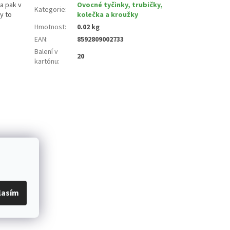
a pak v
Ovocné tyčinky, trubičky,
Kategorie
:
y to
kolečka a kroužky
Hmotnost
:
0.02 kg
EAN
:
8592809002733
Balení v
20
kartónu
:
lasím