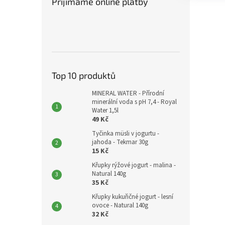
Přijímáme online platby
Top 10 produktů
MINERAL WATER - Přírodní
minerální voda s pH 7,4 - Royal
Water 1,5l
49 Kč
Tyčinka müsli v jogurtu -
jahoda - Tekmar 30g
15 Kč
Křupky rýžové jogurt - malina -
Natural 140g
35 Kč
Křupky kukuřičné jogurt - lesní
ovoce - Natural 140g
32 Kč