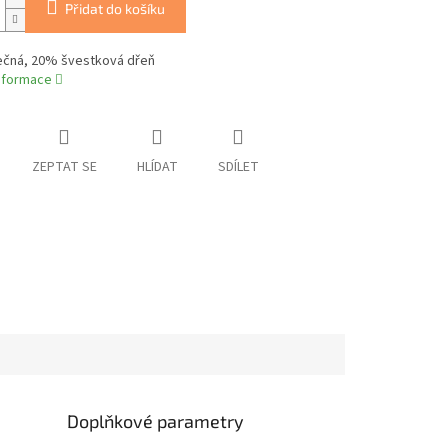
Přidat do košíku
ečná, 20% švestková dřeň
informace
ZEPTAT SE
HLÍDAT
SDÍLET
Doplňkové parametry