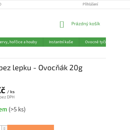
OBNÍCH ÚDAJŮ
REKLAMAČNÍ FORMULÁŘ
Přihlášení
NÁKUPNÍ
Prázdný košík
KOŠÍK
ervy, hořčice a houby
Instantní kaše
Ovocné tyčinky, trubičky,
bez lepku - Ovocňák 20g
Kč
/ ks
 bez DPH
dem
(>5 ks)