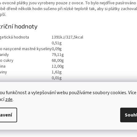
 ovocné plátky jsou vyrobeny pouze z ovoce. To bylo nejdříve pasírováno 
bě dřeně několik hodin sušeno při nízké teplotě tak, aby si plátky zachoval
pší.
riční hodnoty
getická hodnota
1391kJ/327,5kcal
0,51g
ho nasycené mastné kyseliny
0,09g
aridy
79,11g
ho cukry
68,00g
ina
12,00g
viny
1,62g
0,01g
ou funkčnost a vylepšování webu používáme soubory cookies. Více
ací
zde
.
avení
Souh