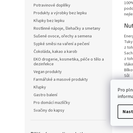
100%
Potravinové doplňky
podo
Produkty a výrobky bez lepku
nejle
Křupky bez lepku
Nut
Rostlinné nápoje, šlehačky a smetany
Ener
Sušené ovoce, ořechy a semena
Tuky
Sypké směsi na vaření a pečení
z to
Čokoláda, kakao a karob
Sach
z to
EKO drogerie, kosmetika, péče o tělo a
dezinfekce
Vlákn
Bílko
Vegan produkty
Sůl
Farmářské a masové produkty
Křupky
Pro pln
Gastro balení
inform
Pro domácí mazlíčky
Svačiny do kapsy
Nast