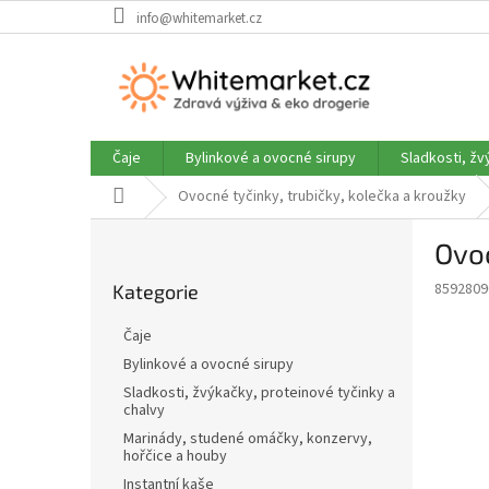
Přejít
info@whitemarket.cz
na
obsah
Čaje
Bylinkové a ovocné sirupy
Sladkosti, žv
Domů
Ovocné tyčinky, trubičky, kolečka a kroužky
P
Ovo
o
Přeskočit
s
8592809
Kategorie
kategorie
t
r
Čaje
a
Bylinkové a ovocné sirupy
n
Sladkosti, žvýkačky, proteinové tyčinky a
n
chalvy
í
Marinády, studené omáčky, konzervy,
p
hořčice a houby
a
Instantní kaše