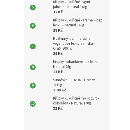
Křupky kukuřičné jogurt -
jahoda - Natural 140g
32 Kč
Křupky kukuřičné karamel - bez
lepku - Natural 140g
28 Kč
Rostlinný krém na šlehání,
vegan, bez lepku a mléka -
OraSi 200ml
29 Kč
Křupky pohankové bez lepku -
Natural 75g
21 Kč
Šuměnka CITRON - Herbex
2x10g
7,80 Kč
Křupky kukuřičné mix jogurt -
čokoláda - Natural 140g
32 Kč