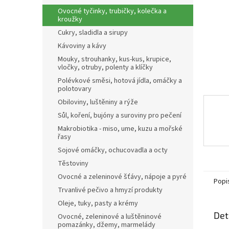
n
Ovocné tyčinky, trubičky, kolečka a
e
kroužky
l
Cukry, sladidla a sirupy
Kávoviny a kávy
Mouky, strouhanky, kus-kus, krupice,
vločky, otruby, polenty a klíčky
Polévkové směsi, hotová jídla, omáčky a
polotovary
Obiloviny, luštěniny a rýže
Sůl, koření, bujóny a suroviny pro pečení
Makrobiotika - miso, ume, kuzu a mořské
řasy
Sojové omáčky, ochucovadla a octy
Těstoviny
Ovocné a zeleninové šťávy, nápoje a pyré
Popi
Trvanlivé pečivo a hmyzí produkty
Oleje, tuky, pasty a krémy
Det
Ovocné, zeleninové a luštěninové
pomazánky, džemy, marmelády