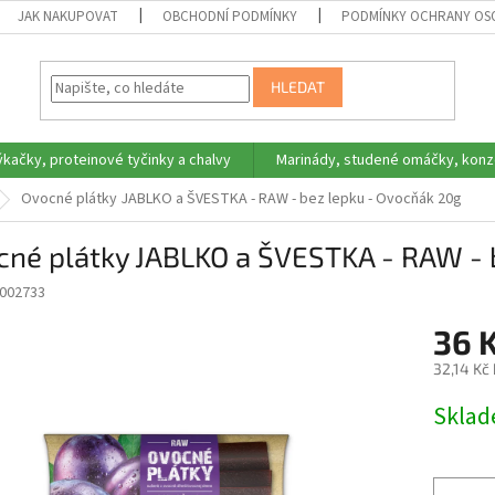
JAK NAKUPOVAT
OBCHODNÍ PODMÍNKY
PODMÍNKY OCHRANY OS
HLEDAT
ýkačky, proteinové tyčinky a chalvy
Marinády, studené omáčky, konz
Ovocné plátky JABLKO a ŠVESTKA - RAW - bez lepku - Ovocňák 20g
cné plátky JABLKO a ŠVESTKA - RAW - 
002733
36 
32,14 Kč
Měrná
Skla
cena: