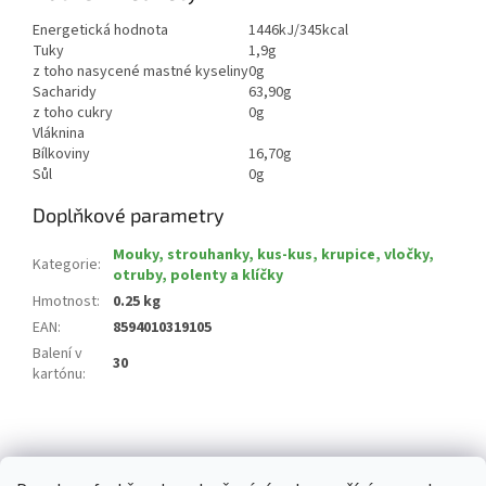
Energetická hodnota
1446kJ/345kcal
Tuky
1,9g
z toho nasycené mastné kyseliny
0g
Sacharidy
63,90g
z toho cukry
0g
Vláknina
Bílkoviny
16,70g
Sůl
0g
Doplňkové parametry
Mouky, strouhanky, kus-kus, krupice, vločky,
Kategorie
:
otruby, polenty a klíčky
Hmotnost
:
0.25 kg
EAN
:
8594010319105
Balení v
30
kartónu
:
Z
á
p