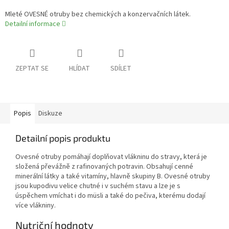
Mleté OVESNÉ otruby bez chemických a konzervačních látek.
Detailní informace
ZEPTAT SE
HLÍDAT
SDÍLET
Popis
Diskuze
Detailní popis produktu
Ovesné otruby pomáhají doplňovat vlákninu do stravy, která je
složená převážně z rafinovaných potravin. Obsahují cenné
minerální látky a také vitamíny, hlavně skupiny B. Ovesné otruby
jsou kupodivu velice chutné i v suchém stavu a lze je s
úspěchem vmíchat i do müsli a také do pečiva, kterému dodají
více vlákniny.
Nutriční hodnoty