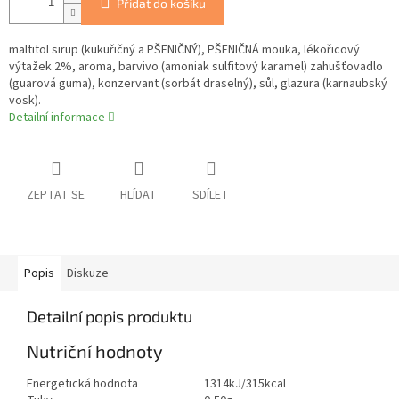
Přidat do košíku
maltitol sirup (kukuřičný a PŠENIČNÝ), PŠENIČNÁ mouka, lékořicový
výtažek 2%, aroma, barvivo (amoniak sulfitový karamel) zahušťovadlo
(guarová guma), konzervant (sorbát draselný), sůl, glazura (karnaubský
vosk).
Detailní informace
ZEPTAT SE
HLÍDAT
SDÍLET
Popis
Diskuze
Detailní popis produktu
Nutriční hodnoty
Energetická hodnota
1314kJ/315kcal