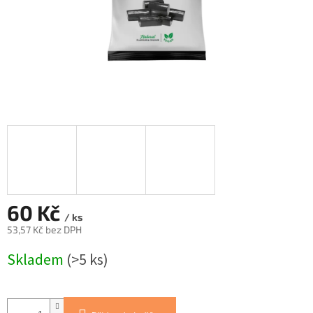
60 Kč
/ ks
53,57 Kč bez DPH
Měrná
Skladem
(>5 ks)
cena: