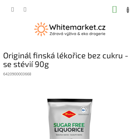
Přejít
NÁKUP
na
obsah
KOŠÍK
Originál finská lékořice bez cukru -
se stévií 90g
6420900003668