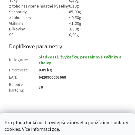
Tuky
0,50g
z toho nasycené mastné kyseliny
0,10g
Sacharidy
85,00g
z toho cukry
<0,50g
Vláknina
<1,00g
Bílkoviny
3,50g
Sůl
0,08g
Doplňkové parametry
Sladkosti, žvýkačky, proteinové tyčinky a
Kategorie
:
chalvy
Hmotnost
:
0.09 kg
EAN
:
6420900003668
Balení v
30
kartónu
:
Z
á
p
Pro plnou funkčnost a vylepšování webu používáme soubory
a
cookies. Více informací
zde
.
t