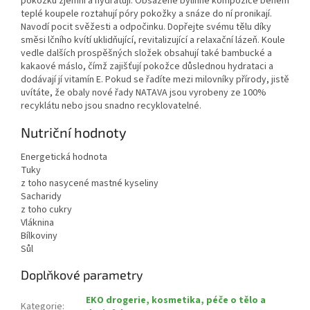
pokožku zjemní a hydratují. Obsažené bylinné kompozice během
teplé koupele roztahují póry pokožky a snáze do ní pronikají.
Navodí pocit svěžesti a odpočinku. Dopřejte svému tělu díky
směsi lčního kvítí uklidňující, revitalizující a relaxační lázeň. Koule
vedle dalších prospěšných složek obsahují také bambucké a
kakaové máslo, čímž zajišťují pokožce důslednou hydrataci a
dodávají jí vitamín E. Pokud se řadíte mezi milovníky přírody, jistě
uvítáte, že obaly nové řady NATAVA jsou vyrobeny ze 100%
recyklátu nebo jsou snadno recyklovatelné.
Nutriční hodnoty
Energetická hodnota
Tuky
z toho nasycené mastné kyseliny
Sacharidy
z toho cukry
Vláknina
Bílkoviny
Sůl
Doplňkové parametry
EKO drogerie, kosmetika, péče o tělo a
Kategorie
: