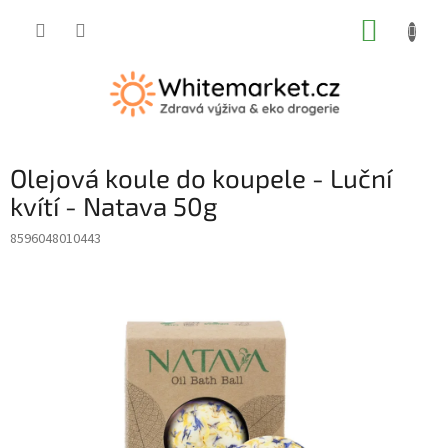
Přejít
NÁKUP
na
obsah
KOŠÍK
Olejová koule do koupele - Luční
kvítí - Natava 50g
8596048010443