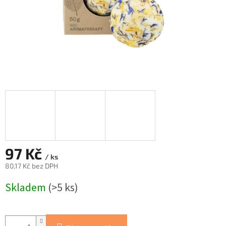
97 Kč
/ ks
80,17 Kč bez DPH
Měrná
Skladem
(>5 ks)
cena: