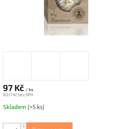
97 Kč
/ ks
80,17 Kč bez DPH
Měrná
Skladem
(>5 ks)
cena: