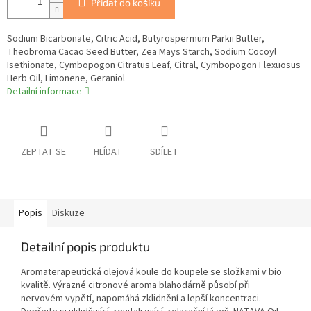
Přidat do košíku
Sodium Bicarbonate, Citric Acid, Butyrospermum Parkii Butter,
Theobroma Cacao Seed Butter, Zea Mays Starch, Sodium Cocoyl
Isethionate, Cymbopogon Citratus Leaf, Citral, Cymbopogon Flexuosus
Herb Oil, Limonene, Geraniol
Detailní informace
ZEPTAT SE
HLÍDAT
SDÍLET
Popis
Diskuze
Detailní popis produktu
Aromaterapeutická olejová koule do koupele se složkami v bio
kvalitě. Výrazné citronové aroma blahodárně působí při
nervovém vypětí, napomáhá zklidnění a lepší koncentraci.