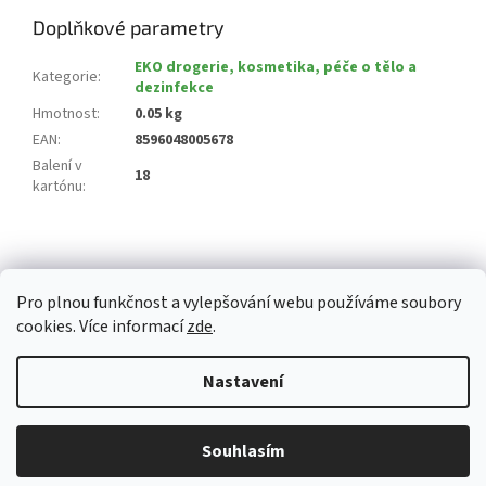
Doplňkové parametry
EKO drogerie, kosmetika, péče o tělo a
Kategorie
:
dezinfekce
Hmotnost
:
0.05 kg
EAN
:
8596048005678
Balení v
18
kartónu
:
Z
á
p
Pro plnou funkčnost a vylepšování webu používáme soubory
a
cookies. Více informací
zde
.
t
í
Vytvořil Shoptet
Nastavení
Copyright 2026
Whitemarket.cz
. Všechna práva vyhrazena.
Upravit
Z důvodu zvýšeného množství objednávek může být dodací doba 3-5
Souhlasím
nastavení cookies
pracovních dní. Děkujeme za pochopení.