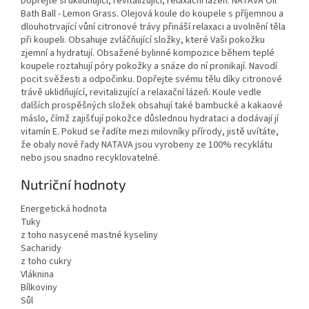
Dopřejte si uklidňující, revitalizující, relaxační lázeň. NATAVA Oil
Bath Ball - Lemon Grass. Olejová koule do koupele s příjemnou a
dlouhotrvající vůní citronové trávy přináší relaxaci a uvolnění těla
při koupeli. Obsahuje zvláčňující složky, které Vaši pokožku
zjemní a hydratují. Obsažené bylinné kompozice během teplé
koupele roztahují póry pokožky a snáze do ní pronikají. Navodí
pocit svěžesti a odpočinku. Dopřejte svému tělu díky citronové
trávě uklidňující, revitalizující a relaxační lázeň. Koule vedle
dalších prospěšných složek obsahují také bambucké a kakaové
máslo, čímž zajišťují pokožce důslednou hydrataci a dodávají jí
vitamín E. Pokud se řadíte mezi milovníky přírody, jistě uvítáte,
že obaly nové řady NATAVA jsou vyrobeny ze 100% recyklátu
nebo jsou snadno recyklovatelné.
Nutriční hodnoty
Energetická hodnota
Tuky
z toho nasycené mastné kyseliny
Sacharidy
z toho cukry
Vláknina
Bílkoviny
Sůl