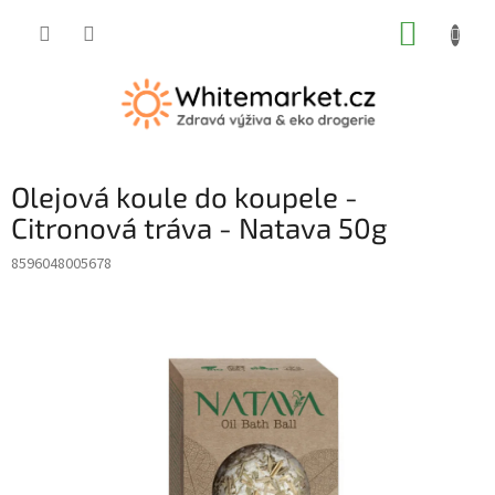
Přejít
NÁKUP
na
obsah
KOŠÍK
Olejová koule do koupele -
Citronová tráva - Natava 50g
8596048005678