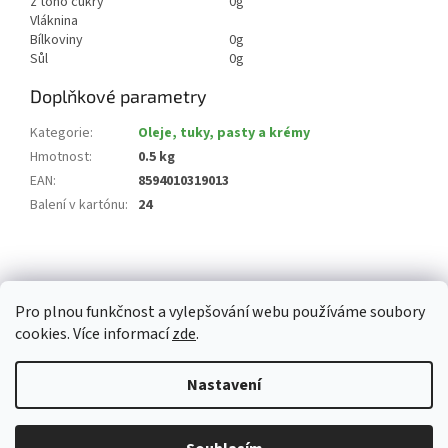
z toho cukry
0g
Vláknina
Bílkoviny
0g
Sůl
0g
Doplňkové parametry
Kategorie
:
Oleje, tuky, pasty a krémy
Hmotnost
:
0.5 kg
EAN
:
8594010319013
Balení v kartónu
:
24
Z
á
p
Pro plnou funkčnost a vylepšování webu používáme soubory
a
cookies. Více informací
zde
.
t
í
Vytvořil Shoptet
Nastavení
Copyright 2026
Whitemarket.cz
. Všechna práva vyhrazena.
Upravit
Z důvodu zvýšeného množství objednávek může být dodací doba 3-5