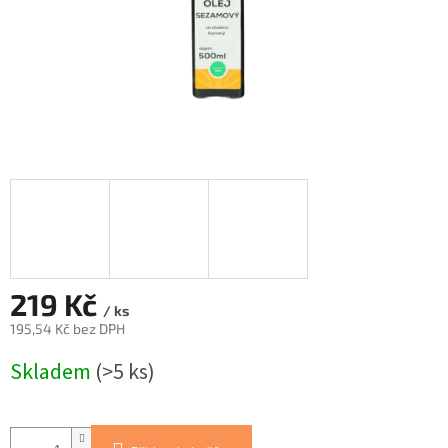
219 Kč
/ ks
195,54 Kč bez DPH
Měrná
Skladem
(>5 ks)
cena: