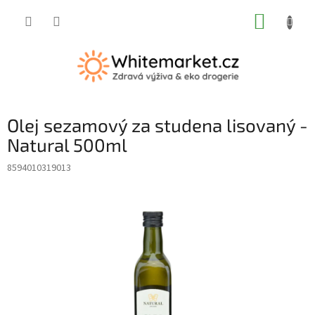
Přejít
NÁKUP
na
obsah
KOŠÍK
Olej sezamový za studena lisovaný -
Natural 500ml
8594010319013