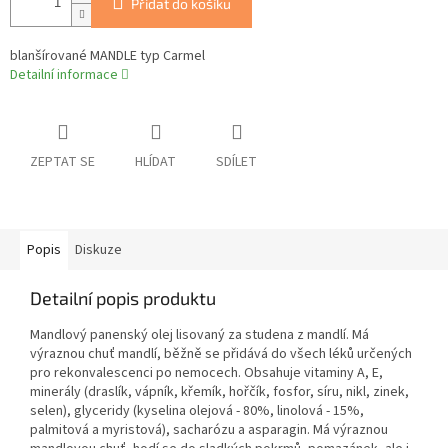
Přidat do košíku
blanšírované MANDLE typ Carmel
Detailní informace
ZEPTAT SE
HLÍDAT
SDÍLET
Popis
Diskuze
Detailní popis produktu
Mandlový panenský olej lisovaný za studena z mandlí. Má
výraznou chuť mandlí, běžně se přidává do všech léků určených
pro rekonvalescenci po nemocech. Obsahuje vitaminy A, E,
minerály (draslík, vápník, křemík, hořčík, fosfor, síru, nikl, zinek,
selen), glyceridy (kyselina olejová - 80%, linolová - 15%,
palmitová a myristová), sacharózu a asparagin. Má výraznou