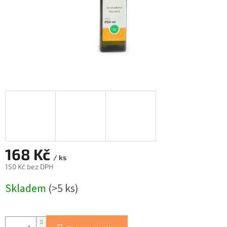
168 Kč
/ ks
150 Kč bez DPH
Měrná
Skladem
(>5 ks)
cena: