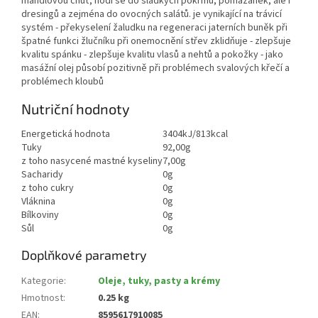
mandlovou chuť, hodí se do sladkých pokrmů, pomazánek, ale i
dresingů a zejména do ovocných salátů. je vynikající na trávicí
systém - překyselení žaludku na regeneraci jaterních buněk při
špatné funkci žlučníku při onemocnění střev zklidňuje - zlepšuje
kvalitu spánku - zlepšuje kvalitu vlasů a nehtů a pokožky - jako
masážní olej působí pozitivně při problémech svalových křečí a
problémech kloubů
Nutriční hodnoty
Energetická hodnota
3404kJ/813kcal
Tuky
92,00g
z toho nasycené mastné kyseliny
7,00g
Sacharidy
0g
z toho cukry
0g
Vláknina
0g
Bílkoviny
0g
Sůl
0g
Doplňkové parametry
Kategorie
:
Oleje, tuky, pasty a krémy
Hmotnost
:
0.25 kg
EAN
:
8595617910085