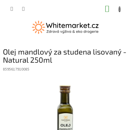
Přejít
NÁKUP
na
obsah
KOŠÍK
Olej mandlový za studena lisovaný -
Natural 250ml
8595617910085