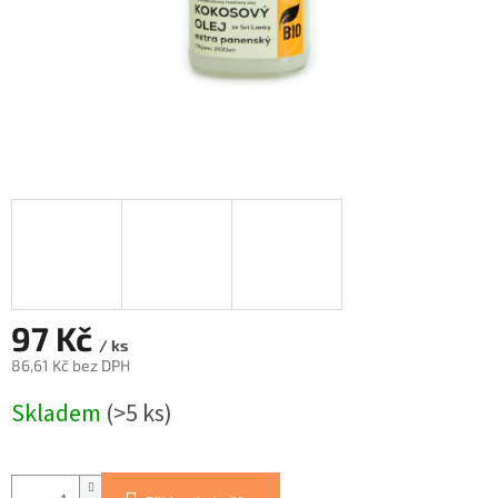
97 Kč
/ ks
86,61 Kč bez DPH
Měrná
Skladem
(>5 ks)
cena: