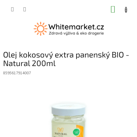
Přejít
NÁKUP
na
obsah
KOŠÍK
Olej kokosový extra panenský BIO -
Natural 200ml
8595617914007