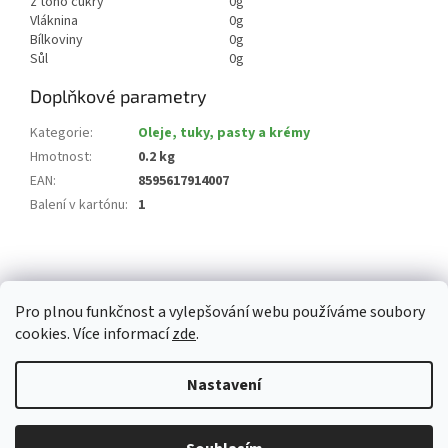
z toho cukry
0g
Vláknina
0g
Bílkoviny
0g
Sůl
0g
Doplňkové parametry
Kategorie
:
Oleje, tuky, pasty a krémy
Hmotnost
:
0.2 kg
EAN
:
8595617914007
Balení v kartónu
:
1
Z
á
p
Pro plnou funkčnost a vylepšování webu používáme soubory
a
cookies. Více informací
zde
.
t
í
Vytvořil Shoptet
Nastavení
Copyright 2026
Whitemarket.cz
. Všechna práva vyhrazena.
Upravit
Z důvodu zvýšeného množství objednávek může být dodací doba 3-5