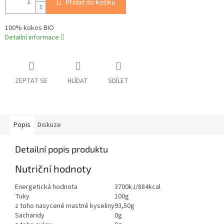
Přidat do košíku
100% kokos BIO
Detailní informace
ZEPTAT SE
HLÍDAT
SDÍLET
Popis
Diskuze
Detailní popis produktu
Nutriční hodnoty
Energetická hodnota
3700kJ/884kcal
Tuky
100g
z toho nasycené mastné kyseliny
93,50g
Sacharidy
0g