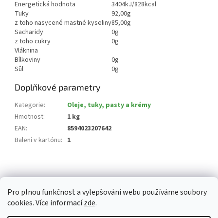
Energetická hodnota
3404kJ/828kcal
Tuky
92,00g
z toho nasycené mastné kyseliny
85,00g
Sacharidy
0g
z toho cukry
0g
Vláknina
Bílkoviny
0g
Sůl
0g
Doplňkové parametry
Kategorie
:
Oleje, tuky, pasty a krémy
Hmotnost
:
1 kg
EAN
:
8594023207642
Balení v kartónu
:
1
Z
á
p
Pro plnou funkčnost a vylepšování webu používáme soubory
a
cookies. Více informací
zde
.
t