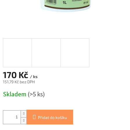
170 Kč
/ ks
151,79 Kč bez DPH
Měrná
Skladem
(>5 ks)
cena:
Přidat do košíku