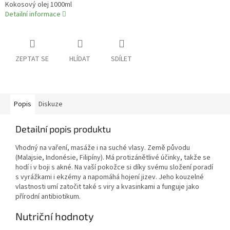
Kokosový olej 1000ml
Detailní informace
ZEPTAT SE
HLÍDAT
SDÍLET
Popis
Diskuze
Detailní popis produktu
Vhodný na vaření, masáže i na suché vlasy. Země původu
(Malajsie, Indonésie, Filipíny). Má protizánětlivé účinky, takže se
hodí i v boji s akné. Na vaší pokožce si díky svému složení poradí
s vyrážkami i ekzémy a napomáhá hojení jizev. Jeho kouzelné
vlastnosti umí zatočit také s viry a kvasinkami a funguje jako
přírodní antibiotikum.
Nutriční hodnoty