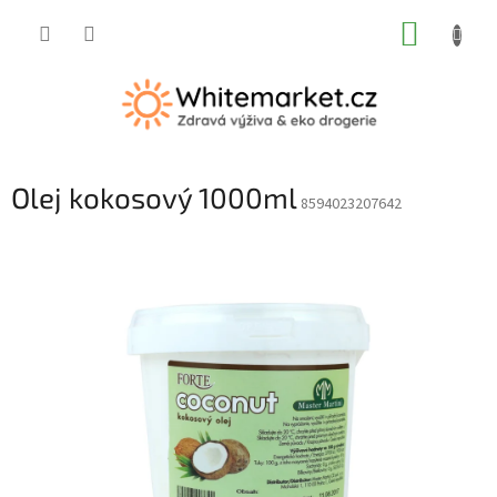
Přejít
NÁKUP
na
obsah
KOŠÍK
Olej kokosový 1000ml
8594023207642