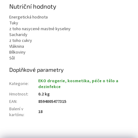
Nutriční hodnoty
Energetická hodnota
Tuky
z toho nasycené mastné kyseliny
Sacharidy
z toho cukry
Vláknina
Bílkoviny
Sůl
Doplňkové parametry
EKO drogerie, kosmetika, péče o tělo a
Kategorie
:
dezinfekce
Hmotnost
:
0.2 kg
EAN
:
8594005477315
Balení v
18
kartónu
:
Z