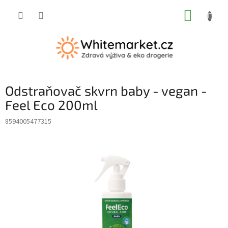
Přejít
NÁKUP
na
obsah
KOŠÍK
Odstraňovač skvrn baby - vegan -
Feel Eco 200ml
8594005477315