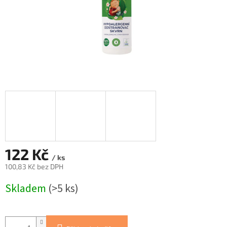
122 Kč
/ ks
100,83 Kč bez DPH
Měrná
Skladem
(>5 ks)
cena: