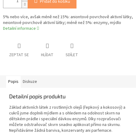
Přidat do košíku
5% nebo více, avšak méně než 15%: aniontové povrchově aktivní látky,
neiontové povrchově aktivní látky; méně než 5%: enzymy, mýdlo
Detailní informace
ZEPTAT SE
HLÍDAT
SDÍLET
Popis
Diskuze
Detailní popis produktu
Základ aktivních látek z rostlinných olejů (řepkový a kokosový) a
cukrů jsme doplnili mýdlem a s ohledem na odolnost skvrn na
dětském prádle i speciální dávkou enzymů. Díky rozprašovači
můžete odstraňovač skvrn snadno aplikovat přímo na skvrnu.
Nepřidáváme žádná barviva, konzervanty ani parfemace.