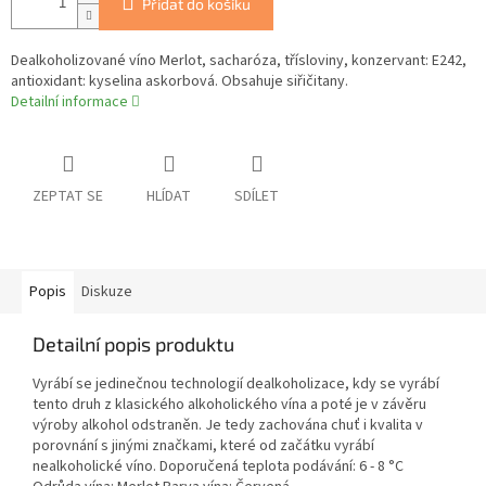
Přidat do košíku
Dealkoholizované víno Merlot, sacharóza, třísloviny, konzervant: E242,
antioxidant: kyselina askorbová. Obsahuje siřičitany.
Detailní informace
ZEPTAT SE
HLÍDAT
SDÍLET
Popis
Diskuze
Detailní popis produktu
Vyrábí se jedinečnou technologií dealkoholizace, kdy se vyrábí
tento druh z klasického alkoholického vína a poté je v závěru
výroby alkohol odstraněn. Je tedy zachována chuť i kvalita v
porovnání s jinými značkami, které od začátku vyrábí
nealkoholické víno. Doporučená teplota podávání: 6 - 8 °C