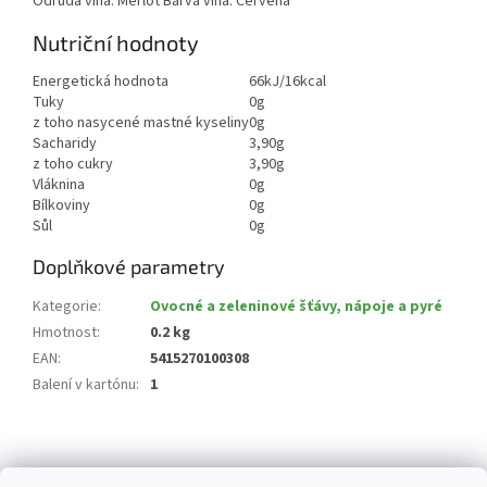
Odrůda vína: Merlot Barva vína: Červená
Nutriční hodnoty
Energetická hodnota
66kJ/16kcal
Tuky
0g
z toho nasycené mastné kyseliny
0g
Sacharidy
3,90g
z toho cukry
3,90g
Vláknina
0g
Bílkoviny
0g
Sůl
0g
Doplňkové parametry
Kategorie
:
Ovocné a zeleninové šťávy, nápoje a pyré
Hmotnost
:
0.2 kg
EAN
:
5415270100308
Balení v kartónu
:
1
Z
á