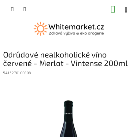
Přejít
NÁKUP
na
obsah
KOŠÍK
Odrůdové nealkoholické víno
červené - Merlot - Vintense 200ml
5415270100308