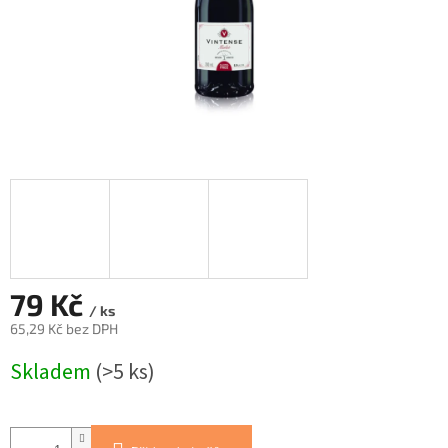
79 Kč
/ ks
65,29 Kč bez DPH
Měrná
Skladem
(>5 ks)
cena: