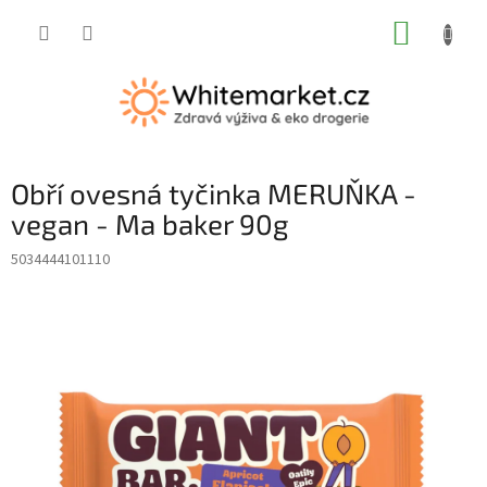
Přejít
NÁKUP
na
obsah
KOŠÍK
Obří ovesná tyčinka MERUŇKA -
vegan - Ma baker 90g
5034444101110