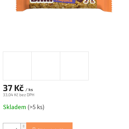
37 Kč
/ ks
33,04 Kč bez DPH
Měrná
Skladem
(>5 ks)
cena: