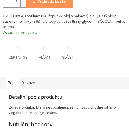
Přidat do košíku
OVES (38%), rostlinný tuk (řepkový olej a palmový olej), zlatý sirup,
sušené meruňky (8%), třtinový cukr, rostlinný glycerin, SÓJOVÁ mouka,
aroma.
Detailní informace
ZEPTAT SE
HLÍDAT
SDÍLET
Popis
Diskuze
Detailní popis produktu
Zdravá tyčinka, která neobsahuje pšenici. Jsou vhodné jak pro
vegany tak pro vegetariány.
Nutriční hodnoty