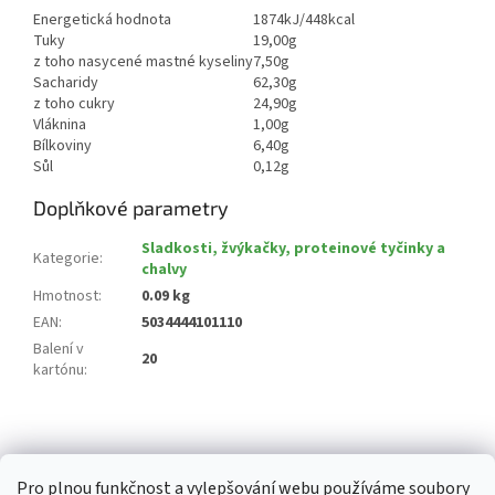
Energetická hodnota
1874kJ/448kcal
Tuky
19,00g
z toho nasycené mastné kyseliny
7,50g
Sacharidy
62,30g
z toho cukry
24,90g
Vláknina
1,00g
Bílkoviny
6,40g
Sůl
0,12g
Doplňkové parametry
Sladkosti, žvýkačky, proteinové tyčinky a
Kategorie
:
chalvy
Hmotnost
:
0.09 kg
EAN
:
5034444101110
Balení v
20
kartónu
:
Z
á
p
Pro plnou funkčnost a vylepšování webu používáme soubory