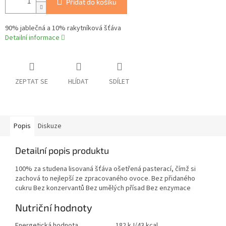
Přidat do košíku
90% jablečná a 10% rakytníková šťáva
Detailní informace
ZEPTAT SE
HLÍDAT
SDÍLET
Popis
Diskuze
Detailní popis produktu
100% za studena lisovaná šťáva ošetřená pasterací, čímž si
zachová to nejlepší ze zpracovaného ovoce. Bez přidaného
cukru Bez konzervantů Bez umělých přísad Bez enzymace
Nutriční hodnoty
Energetická hodnota
182 kJ/43 kcal