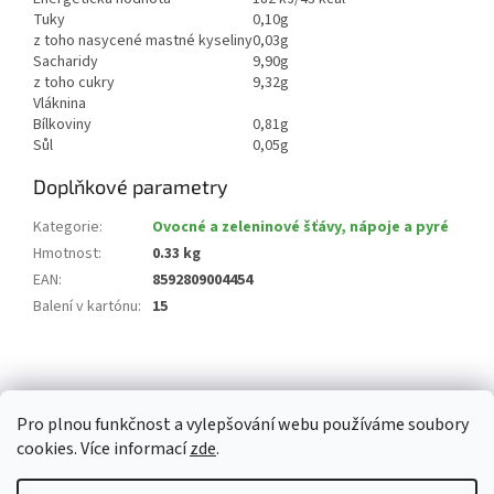
Tuky
0,10g
z toho nasycené mastné kyseliny
0,03g
Sacharidy
9,90g
z toho cukry
9,32g
Vláknina
Bílkoviny
0,81g
Sůl
0,05g
Doplňkové parametry
Kategorie
:
Ovocné a zeleninové šťávy, nápoje a pyré
Hmotnost
:
0.33 kg
EAN
:
8592809004454
Balení v kartónu
:
15
Z
á
p
Pro plnou funkčnost a vylepšování webu používáme soubory
a
cookies. Více informací
zde
.
t
í
Vytvořil Shoptet