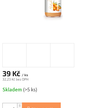
39 Kč
/ ks
32,23 Kč bez DPH
Měrná
Skladem
(>5 ks)
cena: