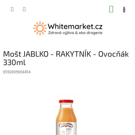
Přejít
NÁKUP
na
obsah
KOŠÍK
Mošt JABLKO - RAKYTNÍK - Ovocňák
330ml
8592809004454