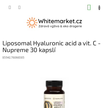
Přejít
NÁKUP
na
obsah
KOŠÍK
Liposomal Hyaluronic acid a vit. C -
Nupreme 30 kapslí
8594176066585