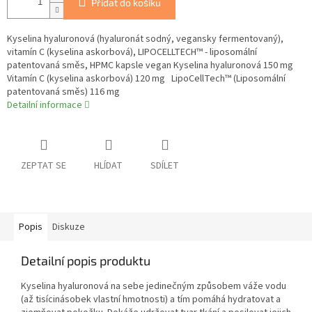
Přidat do košíku
Kyselina hyaluronová (hyaluronát sodný, vegansky fermentovaný),
vitamín C (kyselina askorbová), LIPOCELLTECH™ - liposomální
patentovaná směs, HPMC kapsle vegan Kyselina hyaluronová 150 mg
Vitamín C (kyselina askorbová) 120 mg LipoCellTech™ (Liposomální
patentovaná směs) 116 mg
Detailní informace
ZEPTAT SE
HLÍDAT
SDÍLET
Popis
Diskuze
Detailní popis produktu
Kyselina hyaluronová na sebe jedinečným způsobem váže vodu
(až tisícinásobek vlastní hmotnosti) a tím pomáhá hydratovat a