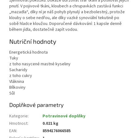
zjemňovat pokožku. Dokáže udržovat tvar tkání a posilovat jejich
pnutí. V pojivové tkáni, kloubech a chrupavkách zastává funkci
„mazadla“, díky ní je náš pohyb plynulý a bezbolestný, protože
klouby o sebe nedřou, ale díky vazké synoviální tekutině po
sobě hladce kloužou. Doporučené dávkování: 1 kapsle denně
během jídla, dostatečně zapít vodou.
Nutriční hodnoty
Energetická hodnota
Tuky
z toho nasycené mastné kyseliny
Sacharidy
z toho cukry
Vláknina
Bílkoviny
Sůl
Doplňkové parametry
Kategorie
:
Potravinové doplňky
Hmotnost
:
0.021 kg
EAN
:
8594176066585