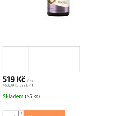
519 Kč
/ ks
463,39 Kč bez DPH
Měrná
Skladem
(>5 ks)
cena: