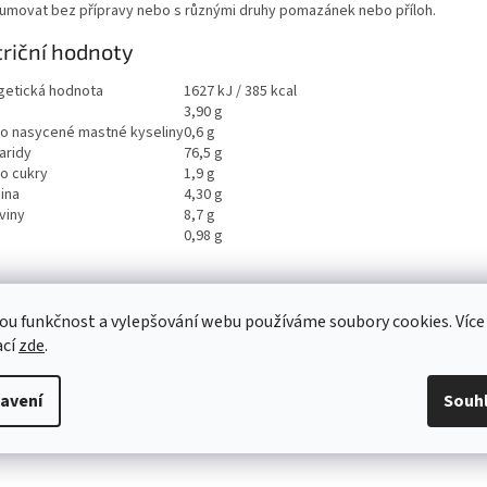
umovat bez přípravy nebo s různými druhy pomazánek nebo příloh.
riční hodnoty
getická hodnota
1627 kJ / 385 kcal
3,90 g
ho nasycené mastné kyseliny
0,6 g
aridy
76,5 g
ho cukry
1,9 g
ina
4,30 g
viny
8,7 g
0,98 g
ou funkčnost a vylepšování webu používáme soubory cookies. Více
ací
zde
.
avení
Souh