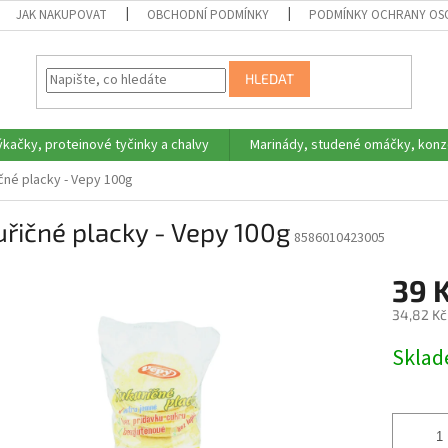
JAK NAKUPOVAT
OBCHODNÍ PODMÍNKY
PODMÍNKY OCHRANY OS
HLEDAT
ýkačky, proteinové tyčinky a chalvy
Marinády, studené omáčky, konz
čné placky - Vepy 100g
řičné placky - Vepy 100g
8586010423005
39 
34,82 Kč
Měrná
Skla
cena: