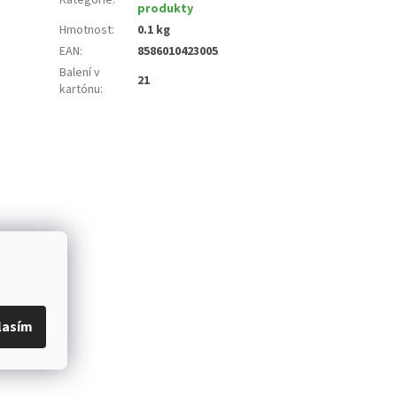
produkty
Hmotnost
:
0.1 kg
EAN
:
8586010423005
Balení v
21
kartónu
:
lasím