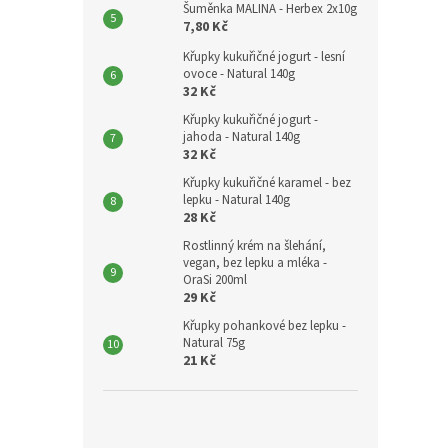
Šuměnka MALINA - Herbex 2x10g
7,80 Kč
Křupky kukuřičné jogurt - lesní
ovoce - Natural 140g
32 Kč
Křupky kukuřičné jogurt -
jahoda - Natural 140g
32 Kč
Křupky kukuřičné karamel - bez
lepku - Natural 140g
28 Kč
Rostlinný krém na šlehání,
vegan, bez lepku a mléka -
OraSi 200ml
29 Kč
Křupky pohankové bez lepku -
Natural 75g
21 Kč