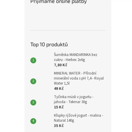
Přijímáme online platby
Top 10 produktů
Šuměnka MANDARINKA bez
cukru - Herbex 2x6g
7,80 Kč
MINERAL WATER - Přírodní
minerální voda s pH 7,4 - Royal
Water 1,5l
49 Kč
Tyčinka müsli v jogurtu -
jahoda - Tekmar 30g
15 Kč
Křupky rýžové jogurt - malina -
Natural 140g
35 Kč