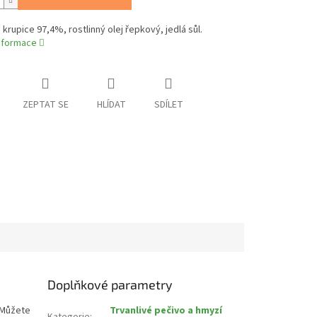
 krupice 97,4%, rostlinný olej řepkový, jedlá sůl.
informace
ZEPTAT SE
HLÍDAT
SDÍLET
Doplňkové parametry
. Můžete
Trvanlivé pečivo a hmyzí
Kategorie
: