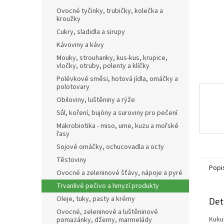
n
Ovocné tyčinky, trubičky, kolečka a
e
kroužky
l
Cukry, sladidla a sirupy
Kávoviny a kávy
Mouky, strouhanky, kus-kus, krupice,
vločky, otruby, polenty a klíčky
Polévkové směsi, hotová jídla, omáčky a
polotovary
Obiloviny, luštěniny a rýže
Sůl, koření, bujóny a suroviny pro pečení
Makrobiotika - miso, ume, kuzu a mořské
řasy
Sojové omáčky, ochucovadla a octy
Těstoviny
Popi
Ovocné a zeleninové šťávy, nápoje a pyré
Trvanlivé pečivo a hmyzí produkty
Oleje, tuky, pasty a krémy
Det
Ovocné, zeleninové a luštěninové
Kuku
pomazánky, džemy, marmelády