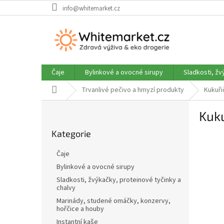
Přejít
info@whitemarket.cz
na
obsah
Čaje
Bylinkové a ovocné sirupy
Sladkosti, žv
Domů
Trvanlivé pečivo a hmyzí produkty
Kukuři
P
Kuku
o
Přeskočit
s
Kategorie
kategorie
t
r
Čaje
a
Bylinkové a ovocné sirupy
n
Sladkosti, žvýkačky, proteinové tyčinky a
n
chalvy
í
Marinády, studené omáčky, konzervy,
p
hořčice a houby
a
Instantní kaše