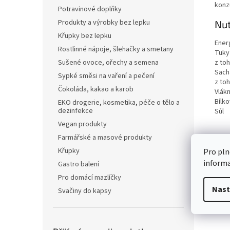
konz
Potravinové doplňky
Produkty a výrobky bez lepku
Nut
Křupky bez lepku
Ener
Rostlinné nápoje, šlehačky a smetany
Tuky
z to
Sušené ovoce, ořechy a semena
Sach
Sypké směsi na vaření a pečení
z to
Čokoláda, kakao a karob
Vlákn
Bílko
EKO drogerie, kosmetika, péče o tělo a
dezinfekce
Sůl
Vegan produkty
Farmářské a masové produkty
Křupky
Pro pln
inform
Gastro balení
Pro domácí mazlíčky
Nast
Svačiny do kapsy