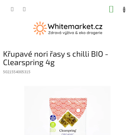
Přejít
NÁKUP
na
obsah
KOŠÍK
Křupavé nori řasy s chilli BIO -
Clearspring 4g
5021554005315