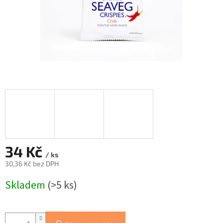
34 Kč
/ ks
30,36 Kč bez DPH
Měrná
Skladem
(>5 ks)
cena: