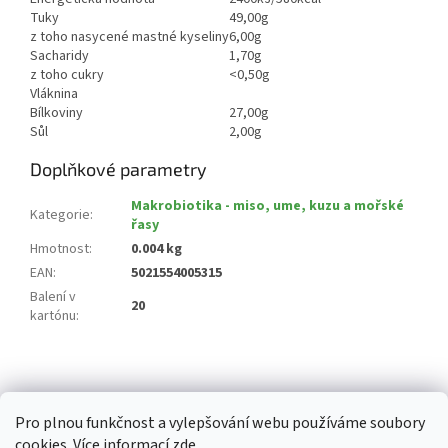
Tuky
49,00g
z toho nasycené mastné kyseliny
6,00g
Sacharidy
1,70g
z toho cukry
<0,50g
Vláknina
Bílkoviny
27,00g
Sůl
2,00g
Doplňkové parametry
Makrobiotika - miso, ume, kuzu a mořské
Kategorie
:
řasy
Hmotnost
:
0.004 kg
EAN
:
5021554005315
Balení v
20
kartónu
:
Z
á
p
Pro plnou funkčnost a vylepšování webu používáme soubory
a
cookies. Více informací
zde
.