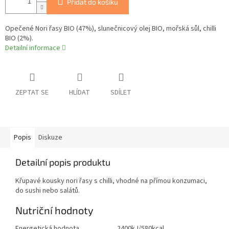
Přidat do košíku
Opečené Nori řasy BIO (47%), slunečnicový olej BIO, mořská sůl, chilli
BIO (2%).
Detailní informace
ZEPTAT SE
HLÍDAT
SDÍLET
Popis
Diskuze
Detailní popis produktu
Křupavé kousky nori řasy s chilli, vhodné na přímou konzumaci,
do sushi nebo salátů.
Nutriční hodnoty
Energetická hodnota
2400kJ/580kcal