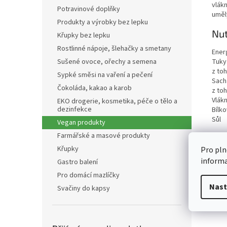
vlákn
Potravinové doplňky
uměl
Produkty a výrobky bez lepku
Nut
Křupky bez lepku
Rostlinné nápoje, šlehačky a smetany
Ener
Tuky
Sušené ovoce, ořechy a semena
z to
Sypké směsi na vaření a pečení
Sach
Čokoláda, kakao a karob
z to
Vlákn
EKO drogerie, kosmetika, péče o tělo a
dezinfekce
Bílko
Sůl
Vegan produkty
Farmářské a masové produkty
Křupky
Pro pln
inform
Gastro balení
Pro domácí mazlíčky
Nast
Svačiny do kapsy