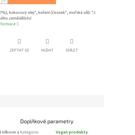
7%), kokosový olej*, koření (česnek*, mořská sůl). *z
kého zemědělství
informace
ZEPTAT SE
HLÍDAT
SDÍLET
Doplňkové parametry
 bílkovin a
Kategorie
:
Vegan produkty