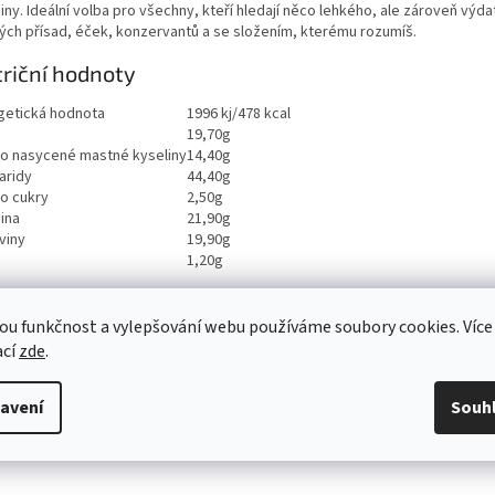
iny. Ideální volba pro všechny, kteří hledají něco lehkého, ale zároveň výd
ých přísad, éček, konzervantů a se složením, kterému rozumíš.
riční hodnoty
getická hodnota
1996 kj/478 kcal
19,70g
ho nasycené mastné kyseliny
14,40g
aridy
44,40g
ho cukry
2,50g
ina
21,90g
viny
19,90g
1,20g
ou funkčnost a vylepšování webu používáme soubory cookies. Více
ací
zde
.
avení
Souh