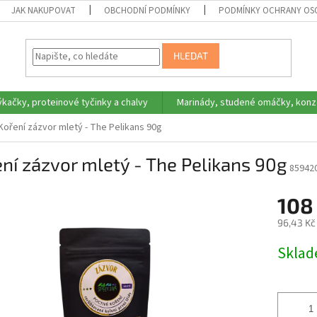
JAK NAKUPOVAT
OBCHODNÍ PODMÍNKY
PODMÍNKY OCHRANY OS
HLEDAT
ýkačky, proteinové tyčinky a chalvy
Marinády, studené omáčky, konz
Koření zázvor mletý - The Pelikans 90g
ní zázvor mletý - The Pelikans 90g
85942
108
96,43 Kč
Měrná
Skla
cena: