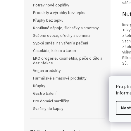
sáče
Potravinové doplňky
Produkty a výrobky bez lepku
Nut
Křupky bez lepku
Ener
Rostlinné nápoje, šlehačky a smetany
Tuky
z to
Sušené ovoce, ořechy a semena
Sach
Sypké směsi na vaření a pečení
z to
Čokoláda, kakao a karob
Vlákn
Bílko
EKO drogerie, kosmetika, péče o tělo a
dezinfekce
Sůl
Vegan produkty
Farmářské a masové produkty
Křupky
Pro pln
inform
Gastro balení
Pro domácí mazlíčky
Nast
Svačiny do kapsy