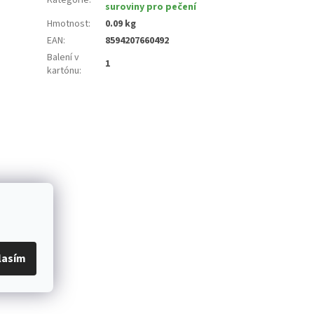
suroviny pro pečení
Hmotnost
:
0.09 kg
EAN
:
8594207660492
Balení v
1
kartónu
:
lasím