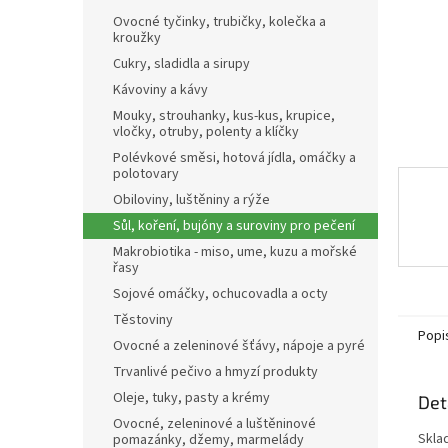
n
Ovocné tyčinky, trubičky, kolečka a
e
kroužky
l
Cukry, sladidla a sirupy
Kávoviny a kávy
Mouky, strouhanky, kus-kus, krupice,
vločky, otruby, polenty a klíčky
Polévkové směsi, hotová jídla, omáčky a
polotovary
Obiloviny, luštěniny a rýže
Sůl, koření, bujóny a suroviny pro pečení
Makrobiotika - miso, ume, kuzu a mořské
řasy
Sojové omáčky, ochucovadla a octy
Těstoviny
Popi
Ovocné a zeleninové šťávy, nápoje a pyré
Trvanlivé pečivo a hmyzí produkty
Oleje, tuky, pasty a krémy
Det
Ovocné, zeleninové a luštěninové
Skla
pomazánky, džemy, marmelády