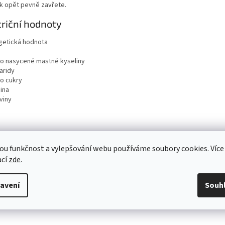
k opět pevně zavřete.
riční hodnoty
getická hodnota
ho nasycené mastné kyseliny
aridy
ho cukry
ina
viny
ou funkčnost a vylepšování webu používáme soubory cookies. Více
ací
zde
.
avení
Souh