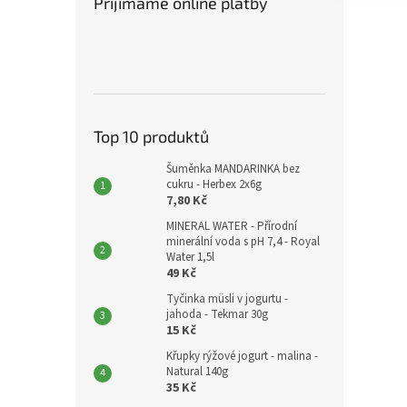
Přijímáme online platby
Top 10 produktů
Šuměnka MANDARINKA bez
cukru - Herbex 2x6g
7,80 Kč
MINERAL WATER - Přírodní
minerální voda s pH 7,4 - Royal
Water 1,5l
49 Kč
Tyčinka müsli v jogurtu -
jahoda - Tekmar 30g
15 Kč
Křupky rýžové jogurt - malina -
Natural 140g
35 Kč