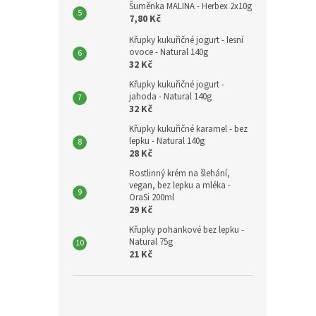
Šuměnka MALINA - Herbex 2x10g
7,80 Kč
Křupky kukuřičné jogurt - lesní
ovoce - Natural 140g
32 Kč
Křupky kukuřičné jogurt -
jahoda - Natural 140g
32 Kč
Křupky kukuřičné karamel - bez
lepku - Natural 140g
28 Kč
Rostlinný krém na šlehání,
vegan, bez lepku a mléka -
OraSi 200ml
29 Kč
Křupky pohankové bez lepku -
Natural 75g
21 Kč