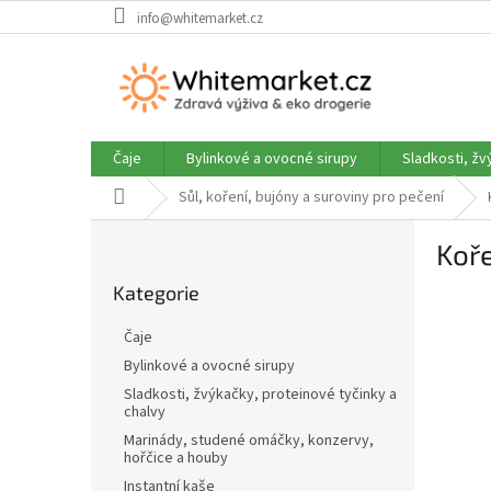
Přejít
info@whitemarket.cz
na
obsah
Čaje
Bylinkové a ovocné sirupy
Sladkosti, žv
Domů
Sůl, koření, bujóny a suroviny pro pečení
P
Koře
o
Přeskočit
s
Kategorie
kategorie
t
r
Čaje
a
Bylinkové a ovocné sirupy
n
Sladkosti, žvýkačky, proteinové tyčinky a
n
chalvy
í
Marinády, studené omáčky, konzervy,
p
hořčice a houby
a
Instantní kaše