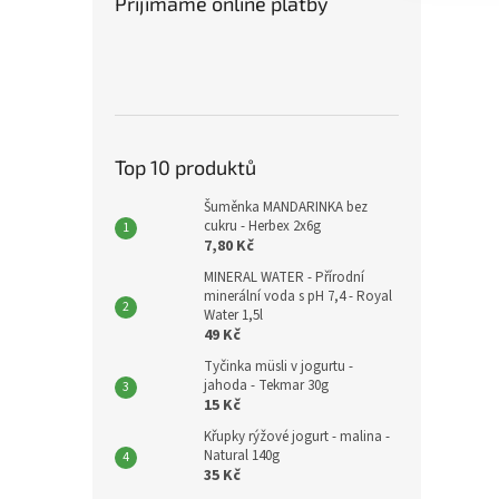
Přijímáme online platby
Top 10 produktů
Šuměnka MANDARINKA bez
cukru - Herbex 2x6g
7,80 Kč
MINERAL WATER - Přírodní
minerální voda s pH 7,4 - Royal
Water 1,5l
49 Kč
Tyčinka müsli v jogurtu -
jahoda - Tekmar 30g
15 Kč
Křupky rýžové jogurt - malina -
Natural 140g
35 Kč