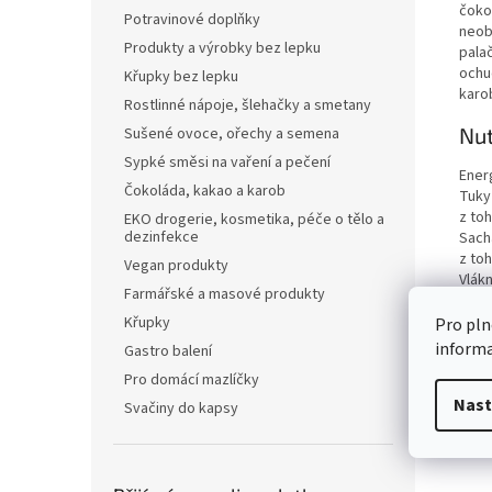
čoko
Potravinové doplňky
neob
Produkty a výrobky bez lepku
palač
ochu
Křupky bez lepku
karo
Rostlinné nápoje, šlehačky a smetany
Nut
Sušené ovoce, ořechy a semena
Sypké směsi na vaření a pečení
Ener
Čokoláda, kakao a karob
Tuky
z to
EKO drogerie, kosmetika, péče o tělo a
dezinfekce
Sach
z to
Vegan produkty
Vlákn
Farmářské a masové produkty
Bílko
Sůl
Křupky
Pro pln
inform
Gastro balení
Pro domácí mazlíčky
Nast
Svačiny do kapsy