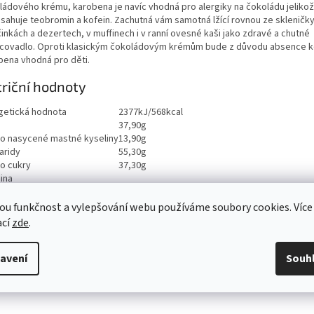
ládového krému, karobena je navíc vhodná pro alergiky na čokoládu jeliko
sahuje teobromin a kofein. Zachutná vám samotná lžící rovnou ze skleničk
inkách a dezertech, v muffinech i v ranní ovesné kaši jako zdravé a chutné
covadlo. Oproti klasickým čokoládovým krémům bude z důvodu absence k
bena vhodná pro děti.
riční hodnoty
getická hodnota
2377kJ/568kcal
37,90g
ho nasycené mastné kyseliny
13,90g
aridy
55,30g
ho cukry
37,30g
ina
viny
2,80g
0,18g
ou funkčnost a vylepšování webu používáme soubory cookies. Více
ací
zde
.
avení
Souh