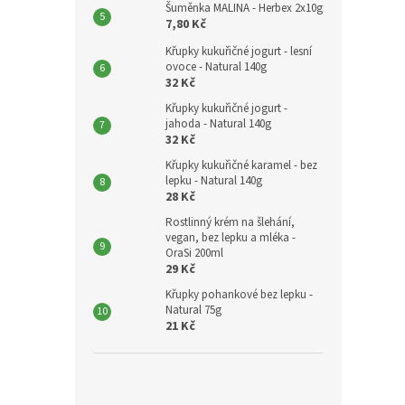
Šuměnka MALINA - Herbex 2x10g
7,80 Kč
Křupky kukuřičné jogurt - lesní
ovoce - Natural 140g
32 Kč
Křupky kukuřičné jogurt -
jahoda - Natural 140g
32 Kč
Křupky kukuřičné karamel - bez
lepku - Natural 140g
28 Kč
Rostlinný krém na šlehání,
vegan, bez lepku a mléka -
OraSi 200ml
29 Kč
Křupky pohankové bez lepku -
Natural 75g
21 Kč