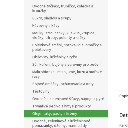
n
Ovocné tyčinky, trubičky, kolečka a
e
kroužky
l
Cukry, sladidla a sirupy
Kávoviny a kávy
Mouky, strouhanky, kus-kus, krupice,
vločky, otruby, polenty a klíčky
Polévkové směsi, hotová jídla, omáčky a
polotovary
Obiloviny, luštěniny a rýže
Sůl, koření, bujóny a suroviny pro pečení
Makrobiotika - miso, ume, kuzu a mořské
řasy
Sojové omáčky, ochucovadla a octy
Těstoviny
Popi
Ovocné a zeleninové šťávy, nápoje a pyré
Trvanlivé pečivo a hmyzí produkty
Oleje, tuky, pasty a krémy
Det
Ovocné, zeleninové a luštěninové
Karo
pomazánky, džemy, marmelády