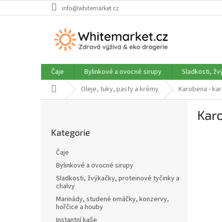
Přejít
info@whitemarket.cz
na
obsah
Čaje
Bylinkové a ovocné sirupy
Sladkosti, žv
Domů
Oleje, tuky, pasty a krémy
Karobena - kar
P
Kar
o
Přeskočit
s
Kategorie
kategorie
t
r
Čaje
a
Bylinkové a ovocné sirupy
n
Sladkosti, žvýkačky, proteinové tyčinky a
n
chalvy
í
Marinády, studené omáčky, konzervy,
p
hořčice a houby
a
Instantní kaše