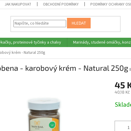
JAK NAKUPOVAT
OBCHODNÍ PODMÍNKY
PODMÍNKY OCHRANY OS
HLEDAT
ýkačky, proteinové tyčinky a chalvy
Marinády, studené omáčky, konz
obový krém - Natural 250g
obena - karobový krém - Natural 250g
45 
40,18 Kč
Měrná
Skla
cena: