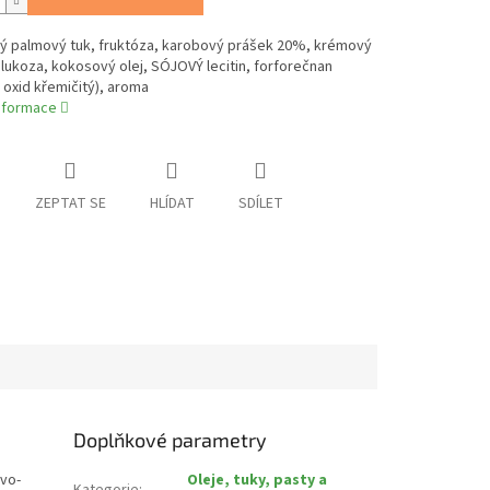
ý palmový tuk, fruktóza, karobový prášek 20%, krémový
lukoza, kokosový olej, SÓJOVÝ lecitin, forforečnan
 oxid křemičitý), aroma
informace
ZEPTAT SE
HLÍDAT
SDÍLET
Doplňkové parametry
vo-
Oleje, tuky, pasty a
Kategorie
: