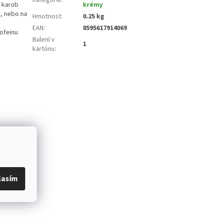
ž karob
krémy
y, nebo na
Hmotnost
:
0.25 kg
EAN
:
8595617914069
ofeinu
Balení v
1
kartónu
:
lasím