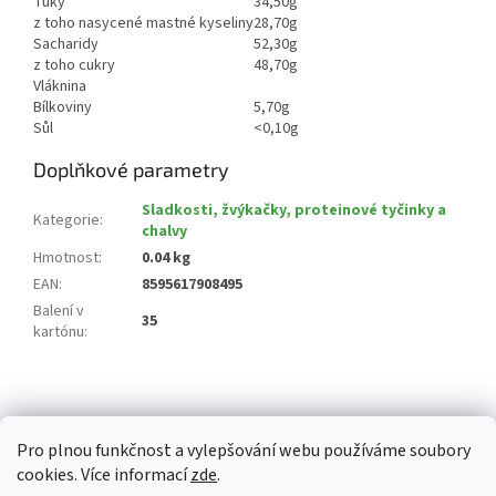
Tuky
34,50g
z toho nasycené mastné kyseliny
28,70g
Sacharidy
52,30g
z toho cukry
48,70g
Vláknina
Bílkoviny
5,70g
Sůl
<0,10g
Doplňkové parametry
Sladkosti, žvýkačky, proteinové tyčinky a
Kategorie
:
chalvy
Hmotnost
:
0.04 kg
EAN
:
8595617908495
Balení v
35
kartónu
:
Z
á
p
Pro plnou funkčnost a vylepšování webu používáme soubory
a
cookies. Více informací
zde
.
t