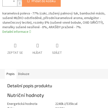
Přidat do košíku
karamelová poleva - 77% (cukr, ztužený palmový tuk, bambucké máslo,
sušené MLÉKO odstředěné, přírodní karamelové aroma, emulgátor -
slunečnicový lecitin), rozinky 8% (sušené vinné bobule, OXID SIŘIČITÝ),
meruňky sušené nesířené - 8%, ARAŠÍDY pražené - 7%.
Detailní informace
ZEPTAT SE
HLÍDAT
SDÍLET
Popis
Diskuze
Detailní popis produktu
Nutriční hodnoty
Energetická hodnota
2240kJ/535kcal