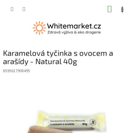
Přejít
NÁKUP
na
obsah
KOŠÍK
Karamelová tyčinka s ovocem a
arašídy - Natural 40g
8595617908495