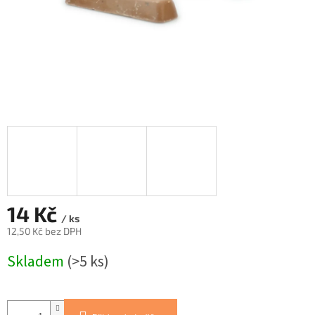
14 Kč
/ ks
12,50 Kč bez DPH
Měrná
Skladem
(>5 ks)
cena: