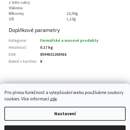
z toho cukry
Vláknina
Bílkoviny
10,94g
Sůl
1,10g
Doplňkové parametry
Kategorie
:
Farmářské a masové produkty
Hmotnost
:
0.17 kg
EAN
:
8594021268416
Balení v kartónu
:
8
Z
á
p
Pro plnou funkčnost a vylepšování webu používáme soubory
a
cookies. Více informací
zde
.
t
í
Vytvořil Shoptet
Nastavení
Copyright 2026
Whitemarket.cz
. Všechna práva vyhrazena.
Upravit