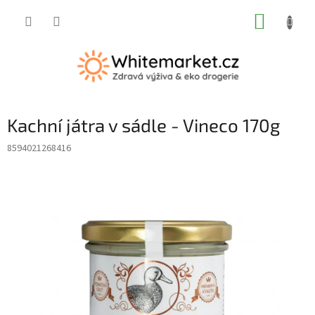
Přejít
NÁKUP
na
obsah
KOŠÍK
Kachní játra v sádle - Vineco 170g
8594021268416