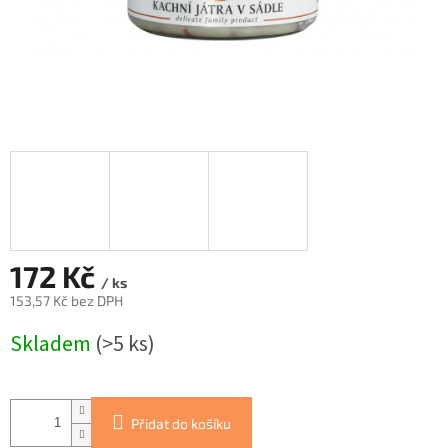
172 Kč
/ ks
153,57 Kč bez DPH
Měrná
Skladem
(>5 ks)
cena:
Přidat do košíku