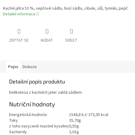
Kachní játra 53 %, vepřové sádlo, husí sádlo, cibule, sůl, tymián, pepř.
Detailní informace
ZEPTAT SE
HLÍDAT
SDÍLET
Popis
Diskuze
Detailní popis produktu
Delikatesa z kachních jater zalitá sádlem.
Nutriční hodnoty
Energetická hodnota
1544,8 kJ/ 373,05 kcal
Tuky
35,70g
z toho nasycené mastné kyseliny
0,55g
Sacharidy
2,01g