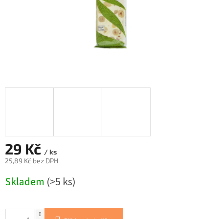
29 Kč
/ ks
25,89 Kč bez DPH
Měrná
Skladem
(>5 ks)
cena: