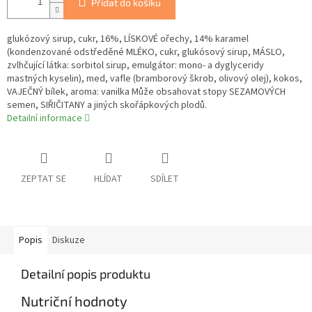
Přidat do košíku
glukózový sirup, cukr, 16%, LÍSKOVÉ ořechy, 14% karamel
(kondenzované odstředěné MLÉKO, cukr, glukósový sirup, MÁSLO,
zvlhčující látka: sorbitol sirup, emulgátor: mono- a dyglyceridy
mastných kyselin), med, vafle (bramborový škrob, olivový olej), kokos,
VAJEČNÝ bílek, aroma: vanilka Může obsahovat stopy SEZAMOVÝCH
semen, SIŘIČITANY a jiných skořápkových plodů.
Detailní informace
ZEPTAT SE
HLÍDAT
SDÍLET
Popis
Diskuze
Detailní popis produktu
Nutriční hodnoty