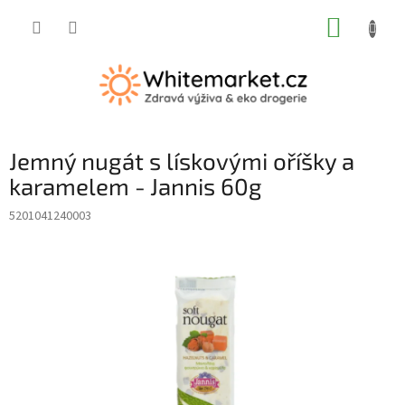
Přejít
NÁKUP
na
obsah
KOŠÍK
Jemný nugát s lískovými oříšky a
karamelem - Jannis 60g
5201041240003