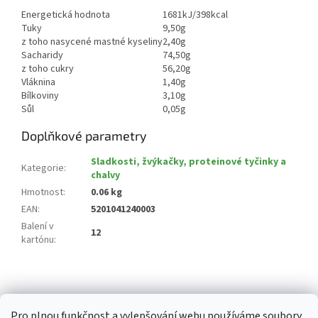
Energetická hodnota
1681kJ/398kcal
Tuky
9,50g
z toho nasycené mastné kyseliny
2,40g
Sacharidy
74,50g
z toho cukry
56,20g
Vláknina
1,40g
Bílkoviny
3,10g
Sůl
0,05g
Doplňkové parametry
Sladkosti, žvýkačky, proteinové tyčinky a
Kategorie
:
chalvy
Hmotnost
:
0.06 kg
EAN
:
5201041240003
Balení v
12
kartónu
:
Z
á
p
Pro plnou funkčnost a vylepšování webu používáme soubory