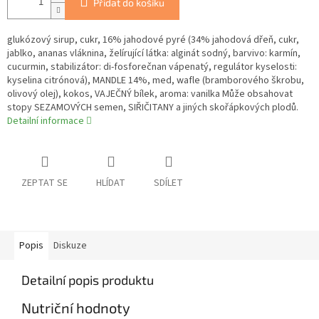
Přidat do košíku
glukózový sirup, cukr, 16% jahodové pyré (34% jahodová dřeň, cukr,
jablko, ananas vláknina, želírující látka: alginát sodný, barvivo: karmín,
cucurmin, stabilizátor: di-fosforečnan vápenatý, regulátor kyselosti:
kyselina citrónová), MANDLE 14%, med, wafle (bramborového škrobu,
olivový olej), kokos, VAJEČNÝ bílek, aroma: vanilka Může obsahovat
stopy SEZAMOVÝCH semen, SIŘIČITANY a jiných skořápkových plodů.
Detailní informace
ZEPTAT SE
HLÍDAT
SDÍLET
Popis
Diskuze
Detailní popis produktu
Nutriční hodnoty