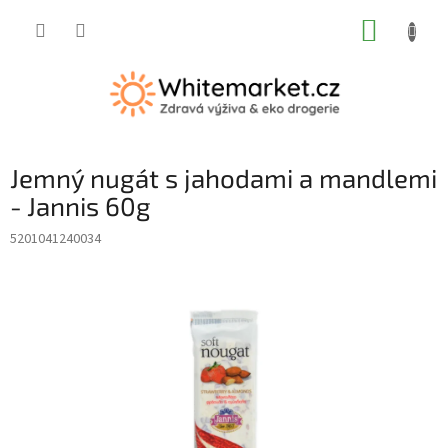
Přejít
NÁKUP
na
obsah
KOŠÍK
Jemný nugát s jahodami a mandlemi
- Jannis 60g
5201041240034