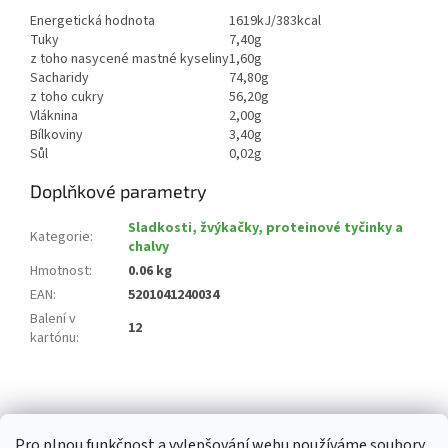
Energetická hodnota
1619kJ/383kcal
Tuky
7,40g
z toho nasycené mastné kyseliny
1,60g
Sacharidy
74,80g
z toho cukry
56,20g
Vláknina
2,00g
Bílkoviny
3,40g
Sůl
0,02g
Doplňkové parametry
Sladkosti, žvýkačky, proteinové tyčinky a
Kategorie
:
chalvy
Hmotnost
:
0.06 kg
EAN
:
5201041240034
Balení v
12
kartónu
:
Z
á
p
Pro plnou funkčnost a vylepšování webu používáme soubory