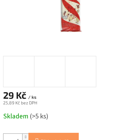
29 Kč
/ ks
25,89 Kč bez DPH
Měrná
Skladem
(>5 ks)
cena: