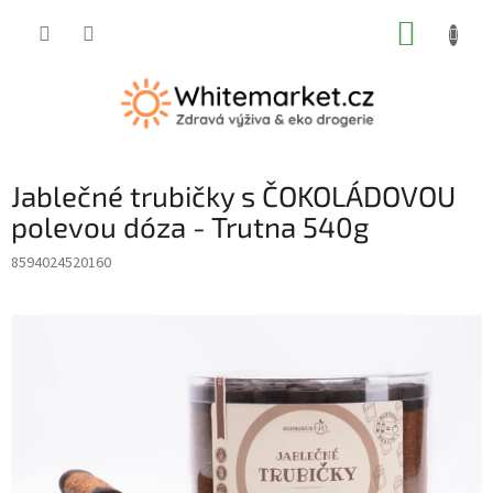
Přejít
NÁKUP
na
obsah
KOŠÍK
Jablečné trubičky s ČOKOLÁDOVOU
polevou dóza - Trutna 540g
8594024520160