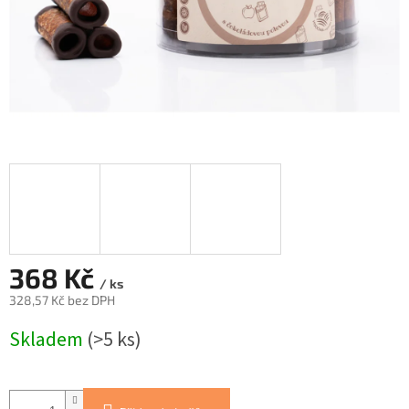
368 Kč
/ ks
328,57 Kč bez DPH
Měrná
Skladem
(>5 ks)
cena: