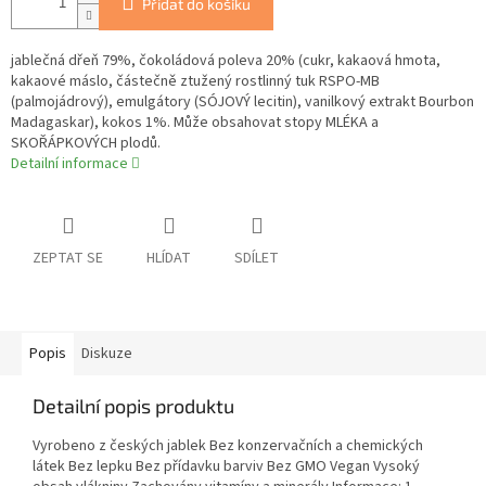
Přidat do košíku
jablečná dřeň 79%, čokoládová poleva 20% (cukr, kakaová hmota,
kakaové máslo, částečně ztužený rostlinný tuk RSPO-MB
(palmojádrový), emulgátory (SÓJOVÝ lecitin), vanilkový extrakt Bourbon
Madagaskar), kokos 1%. Může obsahovat stopy MLÉKA a
SKOŘÁPKOVÝCH plodů.
Detailní informace
ZEPTAT SE
HLÍDAT
SDÍLET
Popis
Diskuze
Detailní popis produktu
Vyrobeno z českých jablek Bez konzervačních a chemických
látek Bez lepku Bez přídavku barviv Bez GMO Vegan Vysoký