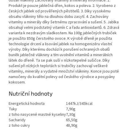
obsah vlákniny Zachovány vitamíny a minerály Informace: 1.
Produkt je pouze jablečná dřen, kokos a poleva. 2. Vyrobeno z
českých jablek od prověřených pěstitelů. 3. Díky vysokému
obsahu vlákniny tělo na dlouhou dobu zasytí. 4. Zachovány
vitamíny a minerály díky šetrnému zpracování a sušení. 5. Jablka
obsahují velmi podstatný vitamín C a řadu antioxidantů. 6. Zdravá
varianta k nezdravým sladkostem. Na 100g jablečných trubiček
je použito 850g čerstvého ovoce. K výrobě dřeně je použita
technologie drcení a lisování jablek na homogenizéru vlastní
výroby. Díky kterému dochází k porušení ochranných obalů
buněk jablečné vlákniny a tím uvolnění vitamínů a minerálních
látek do dřeně. Ta se pak suší v nízkotepelné sušičce. Díky
sušení při nízkých teplotách si trubičky zachovají veškeré
vitamíny, minerály a vydatné množství vlákniny. Konce jsou poté
namočeny do kvalitní polevy od českého výrobce a posypány
kokosem.
Nutriční hodnoty
Energetická hodnota
1447kJ/345kcal
Tuky
7,90g
z toho nasycené mastné kyseliny
7,30g
Sacharidy
65,50g
z toho cukry
48,90g