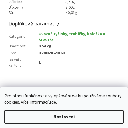
Vláknina
8,50g
Bílkoviny
2,60g
Sůl
<0,01g
Doplňkové parametry
Ovocné tyčinky, trubičky, kolečka a
Kategorie
:
kroužky
Hmotnost
:
0.54 kg
EAN
:
8594024520160
Balení v
1
kartónu
:
Z
á
p
Pro plnou funkčnost a vylepšování webu používáme soubory
a
cookies. Více informací
zde
.
t
í
Vytvořil Shoptet
Nastavení