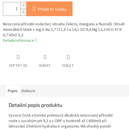
Přidat do košíku
Nesycená přírodní voda bez obsahu železa, manganu a fluoridů. Obsah
minerálních látek v mg/l: Na 2,7 Cl 1,8 Ca 14,1 SO 8,6 Mg 12,3 HCO 67 K
0,7 HSiO 5,3
Detailní informace
ZEPTAT SE
HLÍDAT
SDÍLET
Popis
Diskuze
Detailní popis produktu
Vysoce čistá a bonitní prémiová alkalická ionizovaná přírodní
voda s vysokým pH 9,3 a s ORP v hodnotě až (-600mV) při
lahvování. Efektivní hydratace organismu. Má vhodný poměr