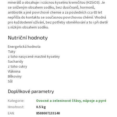
minerálů a obsahuje i vzácnou kyselinu kremičitou (H2SiO3). Je
se sníženým obsahem sodíku, bez dusičnanů, hormonů,
antibiotik a jiné povrchové chemie a za posledních cca 65 let
nepřišla do kontaktu se současnou povrchovou chémií. Vhodná
pro každodenní užívání, bez potřeby obměňování a to i při dietě
s nízkým obsahem sodíku.
Nutriční hodnoty
Energetická hodnota
Tuky
z toho nasycené mastné kyseliny
Sacharidy
z toho cukry
Vláknina
Bílkoviny
Sůl
Doplňkové parametry
Kategorie
:
Ovocné a zeleninové šťávy, nápoje a pyré
Hmotnost
:
0.5 kg
EAN
:
8588007133140