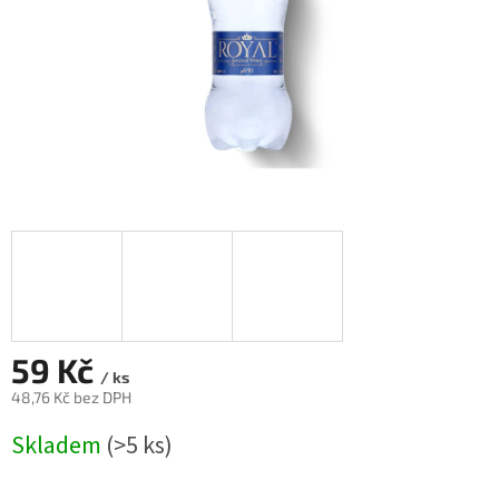
59 Kč
/ ks
48,76 Kč bez DPH
Měrná
Skladem
(>5 ks)
cena: