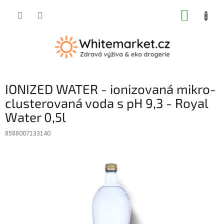
Přejít
NÁKUP
na
obsah
KOŠÍK
IONIZED WATER - ionizovaná mikro-
clusterovaná voda s pH 9,3 - Royal
Water 0,5l
8588007133140