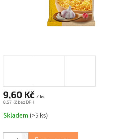
9,60 Kč
/ ks
8,57 Kč bez DPH
Měrná
Skladem
(>5 ks)
cena: