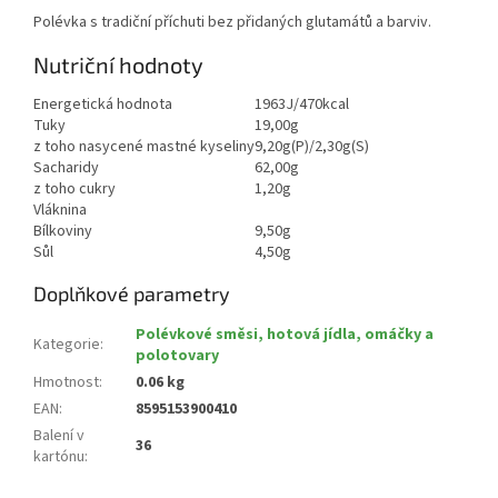
Polévka s tradiční příchuti bez přidaných glutamátů a barviv.
Nutriční hodnoty
Energetická hodnota
1963J/470kcal
Tuky
19,00g
z toho nasycené mastné kyseliny
9,20g(P)/2,30g(S)
Sacharidy
62,00g
z toho cukry
1,20g
Vláknina
Bílkoviny
9,50g
Sůl
4,50g
Doplňkové parametry
Polévkové směsi, hotová jídla, omáčky a
Kategorie
:
polotovary
Hmotnost
:
0.06 kg
EAN
:
8595153900410
Balení v
36
kartónu
: