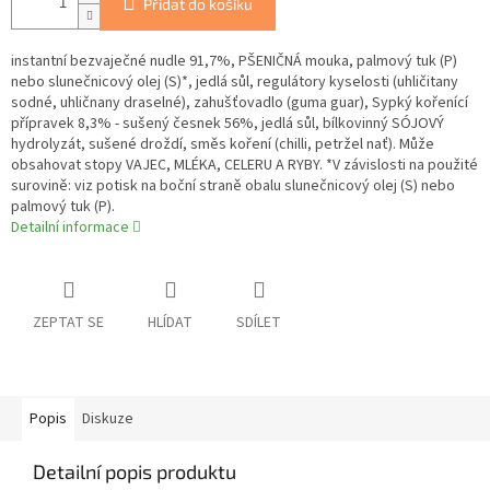
Přidat do košíku
instantní bezvaječné nudle 91,7%, PŠENIČNÁ mouka, palmový tuk (P)
nebo slunečnicový olej (S)*, jedlá sůl, regulátory kyselosti (uhličitany
sodné, uhličnany draselné), zahušťovadlo (guma guar), Sypký kořenící
přípravek 8,3% - sušený česnek 56%, jedlá sůl, bílkovinný SÓJOVÝ
hydrolyzát, sušené droždí, směs koření (chilli, petržel nať). Může
obsahovat stopy VAJEC, MLÉKA, CELERU A RYBY. *V závislosti na použité
surovině: viz potisk na boční straně obalu slunečnicový olej (S) nebo
palmový tuk (P).
Detailní informace
ZEPTAT SE
HLÍDAT
SDÍLET
Popis
Diskuze
Detailní popis produktu