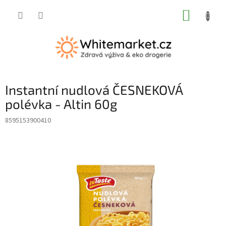
Přejít
NÁKUP
na
obsah
KOŠÍK
Instantní nudlová ČESNEKOVÁ
polévka - Altin 60g
8595153900410