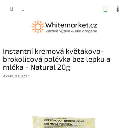
Přejít
NÁKUP
na
obsah
KOŠÍK
Instantní krémová květákovo-
brokolicová polévka bez lepku a
mléka - Natural 20g
8594010319297