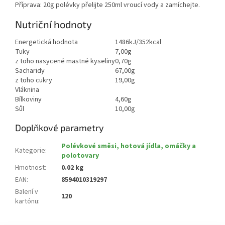
Příprava: 20g polévky přelijte 250ml vroucí vody a zamíchejte.
Nutriční hodnoty
Energetická hodnota
1486kJ/352kcal
Tuky
7,00g
z toho nasycené mastné kyseliny
0,70g
Sacharidy
67,00g
z toho cukry
19,00g
Vláknina
Bílkoviny
4,60g
Sůl
10,00g
Doplňkové parametry
Polévkové směsi, hotová jídla, omáčky a
Kategorie
:
polotovary
Hmotnost
:
0.02 kg
EAN
:
8594010319297
Balení v
120
kartónu
: