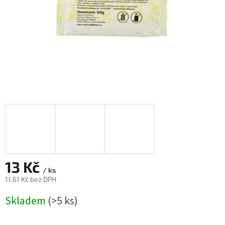
13 Kč
/ ks
11,61 Kč bez DPH
Měrná
Skladem
(>5 ks)
cena: