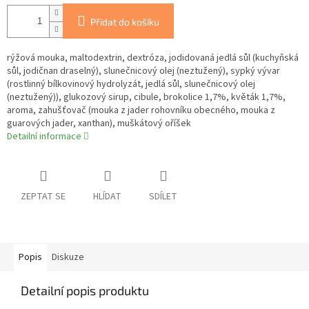
Přidat do košíku
rýžová mouka, maltodextrin, dextróza, jodidovaná jedlá sůl (kuchyňská
sůl, jodičnan draselný), slunečnicový olej (neztužený), sypký vývar
(rostlinný bílkovinový hydrolyzát, jedlá sůl, slunečnicový olej
(neztužený)), glukozový sirup, cibule, brokolice 1,7%, květák 1,7%,
aroma, zahušťovač (mouka z jader rohovníku obecného, mouka z
guarových jader, xanthan), muškátový oříšek
Detailní informace
ZEPTAT SE
HLÍDAT
SDÍLET
Popis
Diskuze
Detailní popis produktu