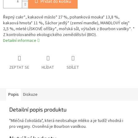
Přidat do košíku
Řepný cukr*, kakaové máslo* 27 %, pohanková mouka* 13,8 %,
kakaová hmota* 11 %, šáchor jedlý* (zemní mandle), MANDLOVÝ olej*
2,5 %, mleté LÍSKOVÉ oříšky*, mořská sůl, výtažek z Bourbon vanilky*. *
Z kontrolovaného ekologického zemědělství (BIO).
Detailní informace
ZEPTAT SE
HLÍDAT
SDÍLET
Popis
Diskuze
Detailní popis produktu
"Mléčná čokoláda", která neobsahuje mléko a je tudíž vhodná i
pro vegany. Ovoněná je Bourbon vanilkou.