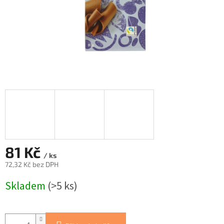
81 Kč
/ ks
72,32 Kč bez DPH
Měrná
Skladem
(>5 ks)
cena: