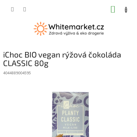
Přejít
NÁKUP
na
obsah
KOŠÍK
iChoc BIO vegan rýžová čokoláda
CLASSIC 80g
4044889004595