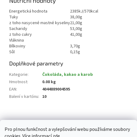
Nutriční hodnoty
Energetická hodnota
2385kJ/570kcal
Tuky
38,00g
z toho nasycené mastné kyseliny
21,00g
Sacharidy
53,00g
z toho cukry
41,00g
Vláknina
Bílkoviny
3,70g
Sůl
0,15g
Doplňkové parametry
Kategorie
:
Čokoláda, kakao a karob
Hmotnost
:
0.08 kg
EAN
:
4044889004595
Balení v kartónu
:
10
Z
á
p
Pro plnou funkčnost a vylepšování webu používáme soubory
a
cookies. Více informací
zde
.